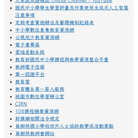
大家說英語雜誌 Official Channel - YouTube
國民中小學學生學習評量及作業使用生成式人工智慧
注意事項
定期考查實施辦法及審題機制紀錄表
中小學數位素養教育資源網
公視兒少教育資源網
電子書專區
雲端差勤系統
教育部國民中小學課程與教學資源整合平臺
教師電子信箱
單一認證平台
教育雲
教育體系單一簽入服務
桃園市數位學習辦公室
CIRN
108課程綱要資源網
新課綱相關法令規定
員樹林國小學校校外人士協助教學或活動要點
員樹林教師會網站