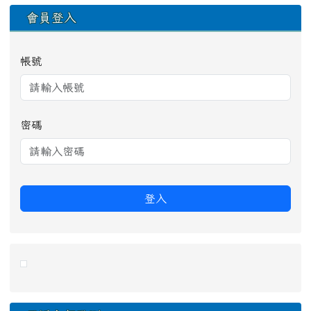
會員登入
帳號
密碼
登入
link to https://eliteracy.edu.tw/Shorts/xiaohongshu.ht