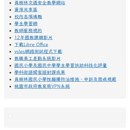
員樹林交通安全教學網站
資源共享區
校內各項填報
學生學習網
教師服務規約
12年國教課綱影片
下載Libre Office
ysles網路測試程式下載
教職員工差勤系統影片
國民小學及國民中學學生學習扶助科技化評量
學科術語閩客語對譯成果
員樹林國民小學性騷擾防治措施、申訴及懲戒規範
桃園市政府教育局VPN系統
右邊區域內容