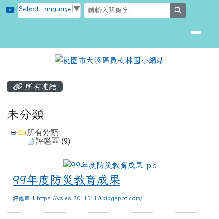
桃園市大溪區員樹林國小網站
跳至主內容區
Select Language
▼
search
頁尾區域
主內容區域
所有連結
未分類
所有分類
評鑑區 (9)
99年度防災教育
99年度防災教育成果
評鑑區
|
https://ysles-20110110.blogspot.com/