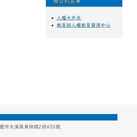
兩公約宣導
人權大步走
教育部人權教育資源中心
桃園市大溪區員林路2段450號