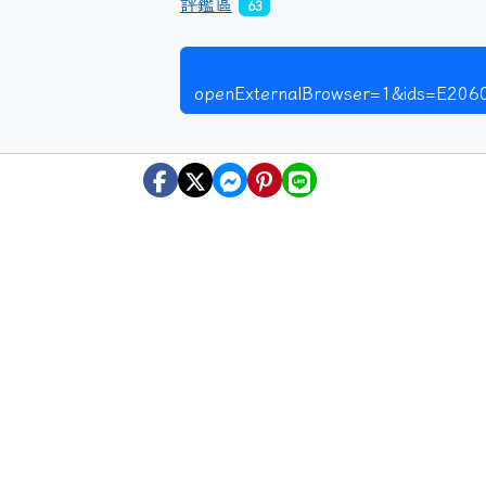
評鑑區
63
openExternalBrowser=1&ids=E