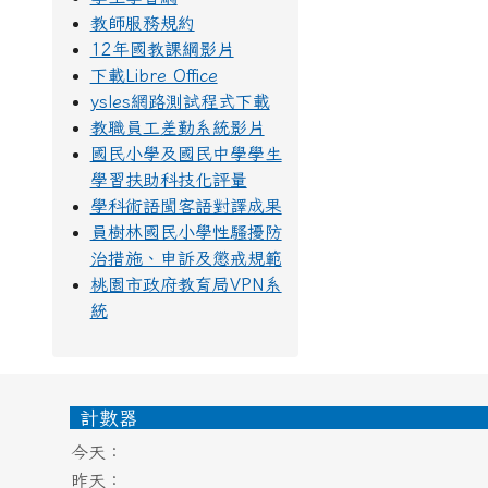
教師服務規約
12年國教課綱影片
下載Libre Office
ysles網路測試程式下載
教職員工差勤系統影片
國民小學及國民中學學生
學習扶助科技化評量
學科術語閩客語對譯成果
員樹林國民小學性騷擾防
治措施、申訴及懲戒規範
桃園市政府教育局VPN系
統
頁尾區域內容
計數器
今天：
昨天：