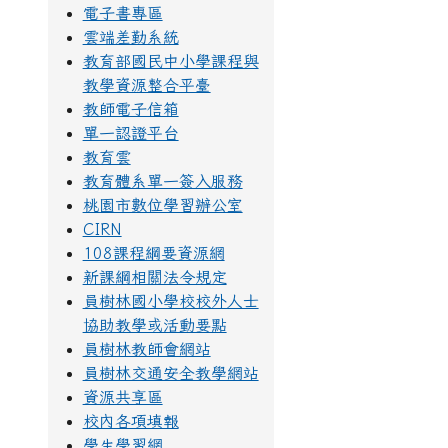
電子書專區
雲端差勤系統
教育部國民中小學課程與
教學資源整合平臺
教師電子信箱
單一認證平台
教育雲
教育體系單一簽入服務
桃園市數位學習辦公室
CIRN
108課程綱要資源網
新課綱相關法令規定
員樹林國小學校校外人士
協助教學或活動要點
員樹林教師會網站
員樹林交通安全教學網站
資源共享區
校內各項填報
學生學習網