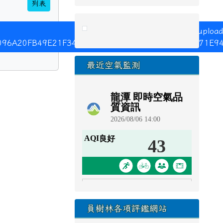
列表
link to https://eliteracy.edu.tw/Sho
連至：https://hps.tyc.edu.tw/upload
206096A20FB49E21F34E47425BDAF9AC79751F2D39571
最近空氣監測
員樹林各項評鑑網站