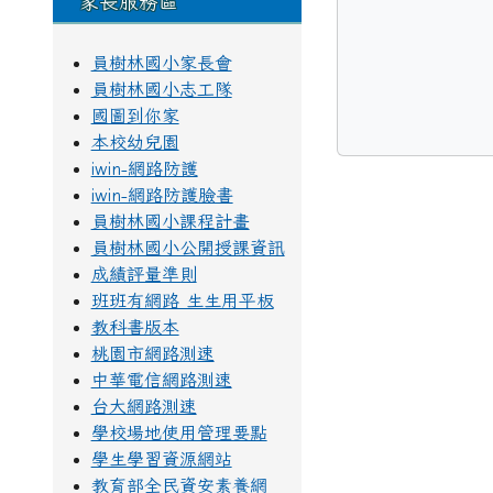
家長服務區
員樹林國小家長會
員樹林國小志工隊
國圖到你家
本校幼兒園
iwin-網路防護
iwin-網路防護臉書
員樹林國小課程計畫
員樹林國小公開授課資訊
成績評量準則
班班有網路 生生用平板
教科書版本
桃園市網路測速
中華電信網路測速
台大網路測速
學校場地使用管理要點
學生學習資源網站
教育部全民資安素養網