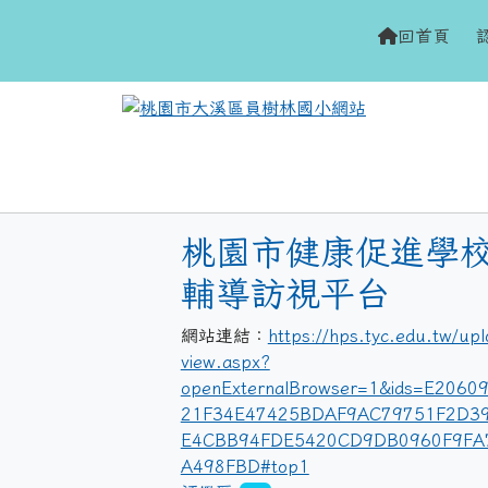
網站
h
回首頁
域
le:評鑑區
桃園市健康促進學
輔導訪視平台
網站連結：
https://hps.tyc.edu.tw/upl
view.aspx?
openExternalBrowser=1&ids=E206
21F34E47425BDAF9AC79751F2D3
E4CBB94FDE5420CD9DB0960F9FA
A498FBD#top1