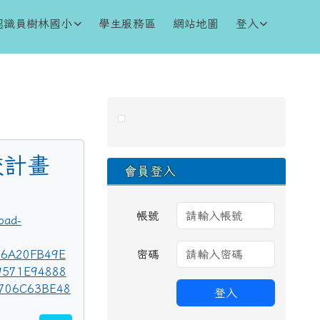
認識員樹林國小
學生服務區
網站地圖
登入
右邊區域內容
校計畫
會員登入
帳號
oad-
096A20FB49E
密碼
9571E94888
706C63BE48
登入