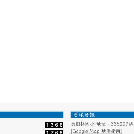
頁尾資訊
員樹林國小 地址：335007
[Google Map 地圖指南]