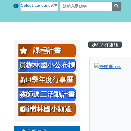
跳至主內容區
桃園市大溪區員樹林國小
Select Language
▼
searc
頁尾區域
主內容區
左邊區域內容
所有連結
課程計畫
員樹林國小公布欄
tit
114學年度行事曆
教師週三活動計畫
表
員樹林國小頻道