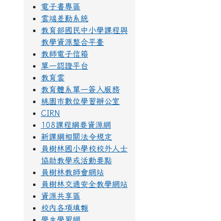
電子書專區
雲端差勤系統
教育部國民中小學課程與
教學資源整合平臺
教師電子信箱
單一認證平台
教育雲
教育體系單一簽入服務
桃園市數位學習辦公室
CIRN
108課程綱要資源網
新課綱相關法令規定
員樹林國小學校校外人士
協助教學或活動要點
員樹林教師會網站
員樹林交通安全教學網站
資源共享區
校內各項填報
學生學習網