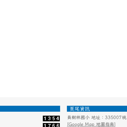
頁尾資訊
員樹林國小 地址：335007
[Google Map 地圖指南]