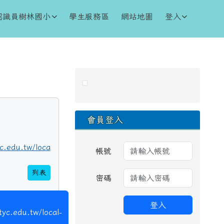
認識員樹林國小
學生服務區
網站地圖
登入
右邊區域內容
會員登入
yc.edu.tw/loca
帳號
列表
密碼
登入
tyc.edu.tw/local-