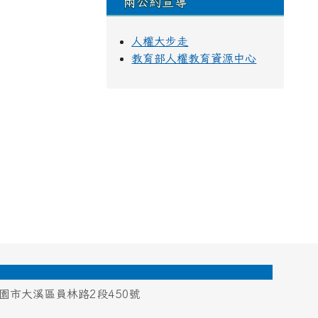
兩公約宣導
人權大步走
教育部人權教育資源中心
桃園市大溪區員林路2段450號