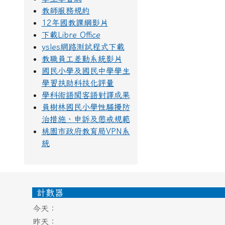
教師服務規約
12年國教課綱影片
下載Libre Office
ysles網路測試程式下載
教職員工差勤系統影片
國民小學及國民中學學生
學習扶助科技化評量
學科術語閩客語對譯成果
員樹林國民小學性騷擾防
治措施、申訴及懲戒規範
桃園市政府教育局VPN系
統
頁尾區域內容
計數器
今天：
昨天：