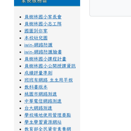
家長服務區
員樹林國小家長會
員樹林國小志工隊
國圖到你家
本校幼兒園
iwin-網路防護
iwin-網路防護臉書
員樹林國小課程計畫
員樹林國小公開授課資訊
成績評量準則
班班有網路 生生用平板
教科書版本
桃園市網路測速
中華電信網路測速
台大網路測速
學校場地使用管理要點
學生學習資源網站
教育部全民資安素養網