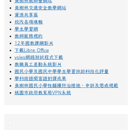
員樹林教師會網站
員樹林交通安全教學網站
資源共享區
校內各項填報
學生學習網
教師服務規約
12年國教課綱影片
下載Libre Office
ysles網路測試程式下載
教職員工差勤系統影片
國民小學及國民中學學生學習扶助科技化評量
學科術語閩客語對譯成果
員樹林國民小學性騷擾防治措施、申訴及懲戒規範
桃園市政府教育局VPN系統
右邊區域內容