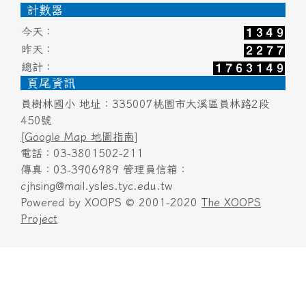
頁尾區域內容
計數器
今天：
昨天：
總計：
頁尾資訊
員樹林國小 地址：335007桃園市大溪區員林路2段
450號
[Google Map 地圖指南]
電話：03-3801502-211
傳真：03-3906989 管理員信箱：
cjhsing@mail.ysles.tyc.edu.tw
Powered by XOOPS © 2001-2020
The XOOPS
Project