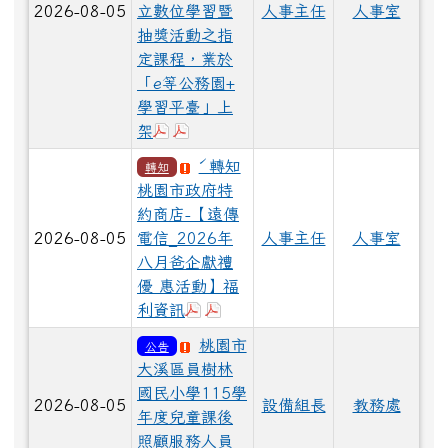
2026-08-05
立數位學習暨
人事主任
人事室
抽獎活動之指
定課程，業於
「e等公務園+
學習平臺」上
於彈跳視窗觀看：376736800A_115021
於彈跳視窗觀看：376736800A_11502
架
ˊ轉知
轉知
桃園市政府特
約商店-【遠傳
2026-08-05
電信_2026年
人事主任
人事室
八月爸企獻禮
優 惠活動】福
於彈跳視窗觀看：10800139A0C_A
於彈跳視窗觀看：10800139A0C_
利資訊
桃園市
公告
大溪區員樹林
國民小學115學
2026-08-05
設備組長
教務處
年度兒童課後
照顧服務人員