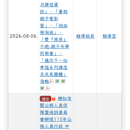
月課程資
訊」、「暑期
親子電影
營」、「祖孫
樂淘桃」、
2026-08-06
輔導組長
輔導室
「愛『原原』
不絕-親子共學
同樂會」、
「邁向下一站
幸福系列講座
及成長團體」
於彈跳視窗觀看：小桃家8月課程資訊.
於彈跳視窗觀看：祖孫樂淘桃.jpg
於彈跳視窗觀看：暑期親子電影營
海報
於彈跳視窗觀看：愛『原原』不絕-親子共學
於彈跳視窗觀看：邁向下一站幸福系列講
轉知有
轉知
關公務人員保
障暨培訓委員
會辦理115年公
務人員行政 中