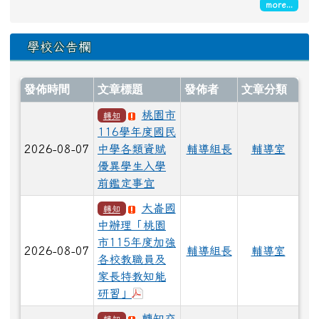
more...
學校公告欄
發佈時間
文章標題
發佈者
文章分類
桃園市
轉知
116學年度國民
2026-08-07
中學各類資賦
輔導組長
輔導室
優異學生入學
前鑑定事宜
大崙國
轉知
中辦理「桃園
市115年度加強
2026-08-07
輔導組長
輔導室
各校教職員及
家長特教知能
於彈跳視窗觀看：0807各中心簡報
研習」
轉知交
轉知