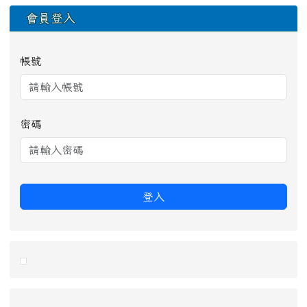
會員登入
帳號
密碼
登入
link to https://eliteracy.edu.tw/Shorts/xiaohongshu.ht