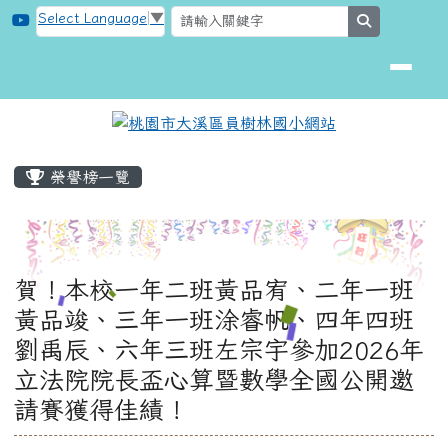
桃園市大溪區員樹林國小網站
跳至主內容區
Select Language
▼
search
頁尾區域
主內容區域
榮譽榜一覽
賀！本校一年二班黃品宥、二年一班
黃品竣、三年一班涂睿帆、四年四班
劉禹辰、六年三班左宗宇參加2026年
立法院院長盃心算暨數學全國公開邀
請賽獲得佳績！