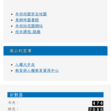
本校校園安全地圖
員樹林圖書館
本校幼兒園網站
校本課程-跳繩
兩公約宣導
人權大步走
教育部人權教育資源中心
頁尾區域內容
計數器
今天：
昨天：