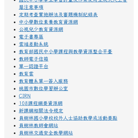
慧注意事項
定期考查實施辦法及審題機制紀錄表
中小學數位素養教育資源網
公視兒少教育資源網
電子書專區
雲端差勤系統
教育部國民中小學課程與教學資源整合平臺
教師電子信箱
單一認證平台
教育雲
教育體系單一簽入服務
桃園市數位學習辦公室
CIRN
108課程綱要資源網
新課綱相關法令規定
員樹林國小學校校外人士協助教學或活動要點
員樹林教師會網站
員樹林交通安全教學網站