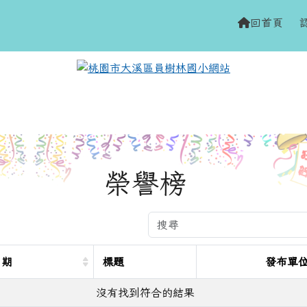
網站
h
回首頁
域
榮譽榜
日期
標題
發布單
沒有找到符合的結果