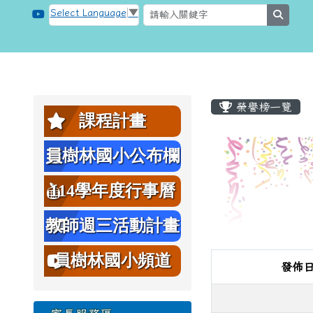
跳至主內容區
桃園市大溪區員樹林國小
Select Language
▼
searc
頁尾區域
主內容區
左邊區域內容
榮譽榜一覽
課程計畫
員樹林國小公布欄
114學年度行事曆
教師週三活動計畫
表
員樹林國小頻道
發佈