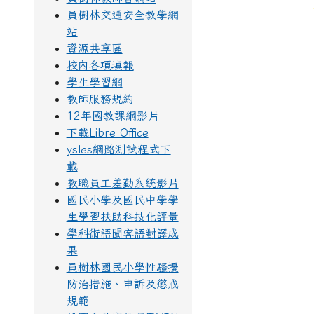
員樹林交通安全教學網
站
資源共享區
校內各項填報
學生學習網
教師服務規約
12年國教課綱影片
下載Libre Office
ysles網路測試程式下
載
教職員工差勤系統影片
國民小學及國民中學學
生學習扶助科技化評量
學科術語閩客語對譯成
果
員樹林國民小學性騷擾
防治措施、申訴及懲戒
規範