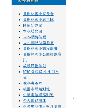
家長服務區
員樹林國小家長會
員樹林國小志工隊
國圖到你家
本校幼兒園
iwin-網路防護
iwin-網路防護臉書
員樹林國小課程計畫
員樹林國小公開授課資
訊
成績評量準則
班班有網路 生生用平
板
教科書版本
桃園市網路測速
中華電信網路測速
台大網路測速
學校場地使用管理要點