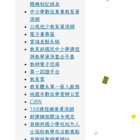
題機制紀錄表
中小學數位素養教育資
源網
公視兒少教育資源網
電子書專區
雲端差勤系統
教育部國民中小學課程
與教學資源整合平臺
教師電子信箱
單一認證平台
教育雲
教育體系單一簽入服務
桃園市數位學習辦公室
CIRN
108課程綱要資源網
新課綱相關法令規定
員樹林國小學校校外人
士協助教學或活動要點
員樹林教師會網站