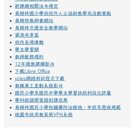
新課綱相關法令規定
員樹林國小學校校外人士協助教學或活動要點
員樹林教師會網站
員樹林交通安全教學網站
資源共享區
校內各項填報
學生學習網
教師服務規約
12年國教課綱影片
下載Libre Office
ysles網路測試程式下載
教職員工差勤系統影片
國民小學及國民中學學生學習扶助科技化評量
學科術語閩客語對譯成果
員樹林國民小學性騷擾防治措施、申訴及懲戒規範
桃園市政府教育局VPN系統