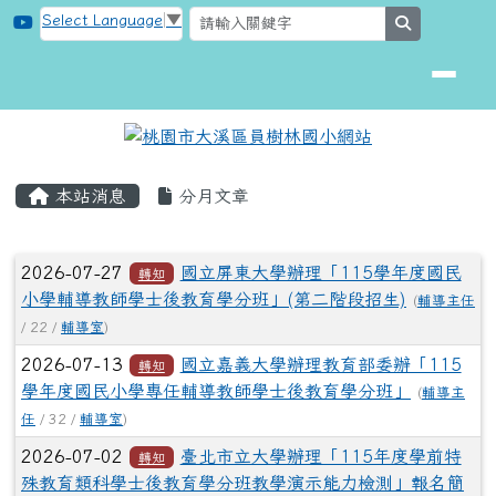
桃園市大溪區員樹林國小網站
跳至主內容區
Select Language
▼
search
頁尾區域
主內容區域
本站消息
分月文章
文章列表
2026-07-27
國立屏東大學辦理「115學年度國民
轉知
小學輔導教師學士後教育學分班」(第二階段招生)
(
輔導主任
/ 22 /
輔導室
)
2026-07-13
國立嘉義大學辦理教育部委辦「115
轉知
學年度國民小學專任輔導教師學士後教育學分班」
(
輔導主
任
/ 32 /
輔導室
)
2026-07-02
臺北市立大學辦理「115年度學前特
轉知
殊教育類科學士後教育學分班教學演示能力檢測」報名簡