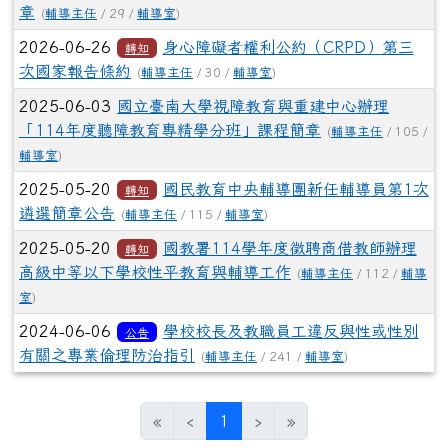
章
(
輔導主任
/ 29 /
輔導室
)
2026-06-26
身心障礙者權利公約（CRPD）第三
轉知
次國家報告條約
(
輔導主任
/ 30 /
輔導室
)
2025-06-03
國立臺南大學視障教育與重建中心辦理
「114年度聽障教育專精學分班」課程簡章
(
輔導主任
/ 105 /
輔導室
)
2025-05-20
國民教育中央輔導團新任輔導員第1次
轉知
遴選簡章公告
(
輔導主任
/ 115 /
輔導室
)
2025-05-20
國教署114學年度徵聘商借教師辦理
轉知
高級中等以下學校性平教育與輔導工作
(
輔導主任
/ 112 /
輔導
室
)
2024-06-06
學校校長及教職員工違反與性或性別
公告
有關之專業倫理防治指引
(
輔導主任
/ 241 /
輔導室
)
(目前頁次)
«
‹
1
›
»