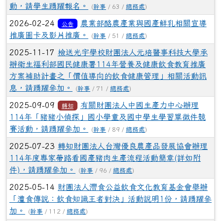
動，請學生踴躍報名。
(
幹事
/ 63 /
總務處
)
2026-02-24
農業部酪農產業與國產鮮乳相關宣導
公告
推廣圖卡及影片推廣。
(
幹事
/ 51 /
總務處
)
2025-11-17
檢送光宇學校財團法人元培醫事科技大學承
辦衛生福利部國民健康署114年營養及健康飲食教育推廣
方案補助計畫之「價值導向的飲食健康管理」相關活動訊
息，請踴躍參加。
(
幹事
/ 71 /
總務處
)
2025-09-09
有關財團法人中國生產力中心辦理
轉知
114年「豬豬小偵探」國小學童及國中學生學習單徵件競
賽活動，請踴躍參加。
(
幹事
/ 89 /
總務處
)
2025-07-23
轉知財團法人台灣優良農產品發展協會辦理
114年度專家帶路看國產豬肉生產流程活動簡章(詳如附
件)，請踴躍參加。
(
幹事
/ 96 /
總務處
)
2025-05-14
財團法人灃食公益飲食文化教育基金會舉辦
「澧食傳說：飲食知識王者對決」活動說明1份，請踴躍參
加。
(
幹事
/ 112 /
總務處
)