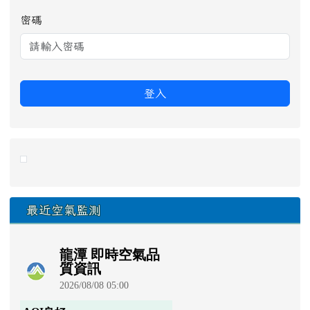
密碼
登入
link to https://eliteracy.edu.tw/Shorts/xiaohongshu.ht
最近空氣監測