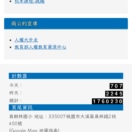
校本課程-跳繩
兩公約宣導
人權大步走
教育部人權教育資源中心
頁尾區域內容
計數器
今天：
昨天：
總計：
頁尾資訊
員樹林國小 地址：335007桃園市大溪區員林路2段
450號
[Google Map 地圖指南]