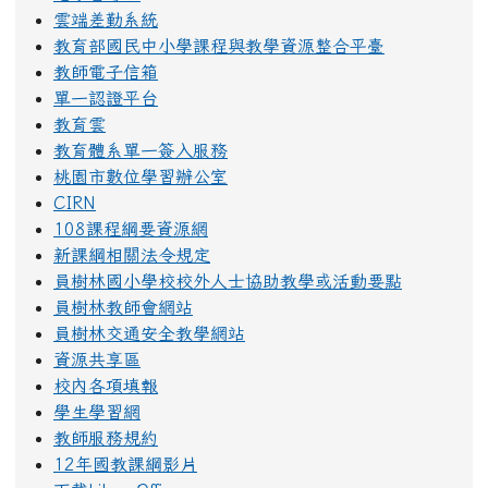
雲端差勤系統
教育部國民中小學課程與教學資源整合平臺
教師電子信箱
單一認證平台
教育雲
教育體系單一簽入服務
桃園市數位學習辦公室
CIRN
108課程綱要資源網
新課綱相關法令規定
員樹林國小學校校外人士協助教學或活動要點
員樹林教師會網站
員樹林交通安全教學網站
資源共享區
校內各項填報
學生學習網
教師服務規約
12年國教課綱影片