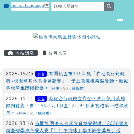
桃園市大溪區員樹林國小網站
跳至主內容區
Select Language
▼
search
頁尾區域
主內容區域
本站消息
分月文章
文章列表
2026-05-25
有關桃園市115年度「在地食材鈣健
公告
康~校園米其林美食爭霸賽」－學生表意權票選活動，鼓勵
各校學生踴躍投票。
(
幹事
/ 80 /
總務處
)
2026-05-11
為配合行政院宣布全面禁止使用廚餘
公告
餵飼豬隻，自115年1月1日至12月31日止實施第一階段政
策。
(
幹事
/ 65 /
總務處
)
2026-03-16
有關社團法人大享食育協會辦理「2026第九
屆臺灣學校午餐大賽『年年午海味』學生評審募集」活