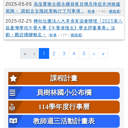
2025-05-05
為落實聯合國永續發展目標及降低非洲豬瘟
風險， 請配合旨揭政策執行下列事項：
(
幹事
/ 140 /
總務處
)
2025-02-25
轉知社團法人大享食育協會辦理「2025第八
屆臺灣學校午餐大賽《午餐食惜生》學生評審募集」活
動，觀迎踴躍報名。
(
幹事
/ 137 /
總務處
)
(目前頁次)
下一頁
最後頁
«
‹
1
2
3
4
5
›
»
左邊區域內容
課程計畫
員樹林國小公布欄
114學年度行事曆
教師週三活動計畫表