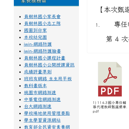
家長服務區
【本次甄
員樹林國小家長會
專任
員樹林國小志工隊
國圖到你家
本校幼兒園
第 4 次
iwin-網路防護
iwin-網路防護臉書
員樹林國小課程計畫
員樹林國小公開授課資訊
成績評量準則
班班有網路 生生用平板
教科書版本
桃園市網路測速
中華電信網路測速
1) 114-3國小專任輔
台大網路測速
導代理教師甄選簡章.
pdf
學校場地使用管理要點
學生學習資源網站
教育部全民資安素養網