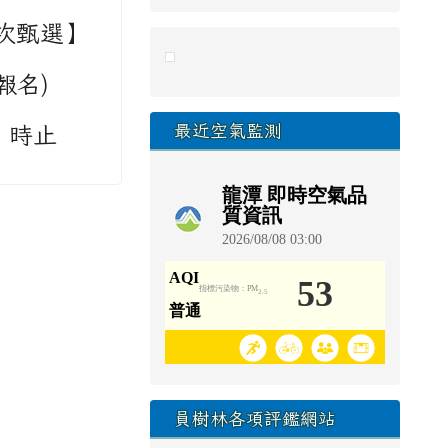
次甄選】
link to https://eliteracy.edu.tw/Sho
報名)
最近空氣監測
1 時止
員樹林各項評鑑網站