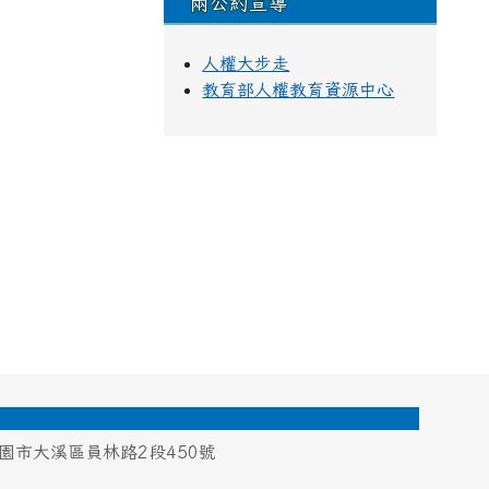
兩公約宣導
人權大步走
教育部人權教育資源中心
桃園市大溪區員林路2段450號