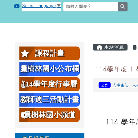
跳至主內容區
桃園市大溪區員樹林國小
Select Language
▼
searc
頁尾區域
主內容區
左邊區域內容
本站消息
課程計畫
員樹林國小公布欄
114學年度 
114學年度行事曆
公告
人事主任
-
人
教師週三活動計畫
表
員樹林國小頻道
114 學