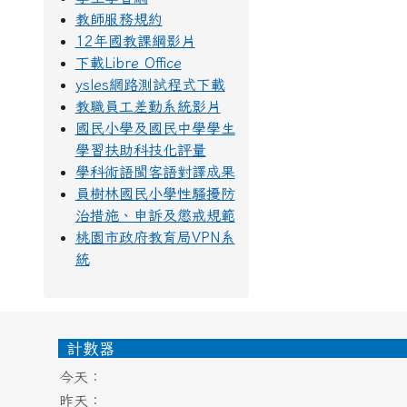
教師服務規約
12年國教課綱影片
下載Libre Office
ysles網路測試程式下載
教職員工差勤系統影片
國民小學及國民中學學生
學習扶助科技化評量
學科術語閩客語對譯成果
員樹林國民小學性騷擾防
治措施、申訴及懲戒規範
桃園市政府教育局VPN系
統
頁尾區域內容
計數器
今天：
昨天：