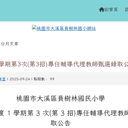
網站
h
回首頁
域
分月文章
1 學期第3次(第3招)專任輔導代理教師甄選錄取
事室
| 2025-09-24 | 點閱數： 99
桃園市大溪區員樹林國民小學
年度 1 學期第 3 次(第 3 招)專任輔導代理
取公告