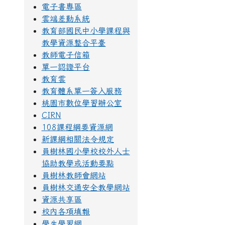
電子書專區
雲端差勤系統
教育部國民中小學課程與
教學資源整合平臺
教師電子信箱
單一認證平台
教育雲
教育體系單一簽入服務
桃園市數位學習辦公室
CIRN
108課程綱要資源網
新課綱相關法令規定
員樹林國小學校校外人士
協助教學或活動要點
員樹林教師會網站
員樹林交通安全教學網站
資源共享區
校內各項填報
學生學習網