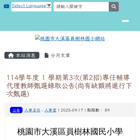
桃園市大溪區員樹林國小網站
跳至主內容區
Select Language
▼
search
頁尾區域
主內容區域
本站消息
分月文章
114學年度 1 學期第3次(第2招)專任輔導
代理教師甄選錄取公告(尚有缺額將進行下
次甄選)
公告
人事主任
-
人事室
| 2025-09-17 | 點閱數： 89
桃園市大溪區員樹林國民小學