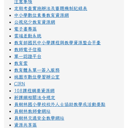
注意事項
定期考查實施辦法及審題機制紀錄表
中小學數位素養教育資源網
公視兒少教育資源網
電子書專區
雲端差勤系統
教育部國民中小學課程與教學資源整合平臺
教師電子信箱
單一認證平台
教育雲
教育體系單一簽入服務
桃園市數位學習辦公室
CIRN
108課程綱要資源網
新課綱相關法令規定
員樹林國小學校校外人士協助教學或活動要點
員樹林教師會網站
員樹林交通安全教學網站
資源共享區