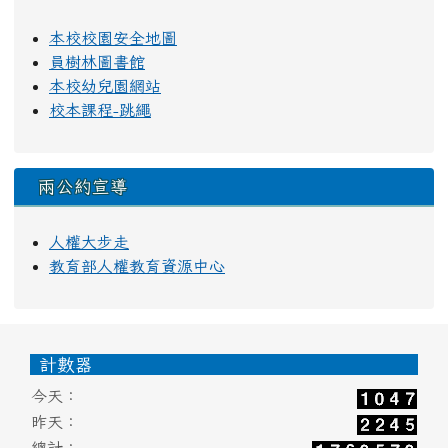
本校校園安全地圖
員樹林圖書館
本校幼兒園網站
校本課程-跳繩
兩公約宣導
人權大步走
教育部人權教育資源中心
頁尾區域內容
計數器
今天：
昨天：