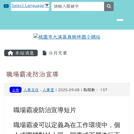
桃園市大溪區員樹林國小網站
跳至主內容區
Select Language
▼
search
頁尾區域
主內容區域
本站消息
分月文章
職場霸凌防治宣導
公告
人事主任
-
人事室
| 2025-09-08 | 點閱數： 157
職場霸凌防治宣導短片
職場霸凌可以定義為在工作環境中，個