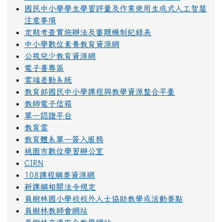
國民中小學學生學習評量及作業使用生成式人工智慧
注意事項
定期考查實施辦法及審題機制紀錄表
中小學數位素養教育資源網
公視兒少教育資源網
電子書專區
雲端差勤系統
教育部國民中小學課程與教學資源整合平臺
教師電子信箱
單一認證平台
教育雲
教育體系單一簽入服務
桃園市數位學習辦公室
CIRN
108課程綱要資源網
新課綱相關法令規定
員樹林國小學校校外人士協助教學或活動要點
員樹林教師會網站