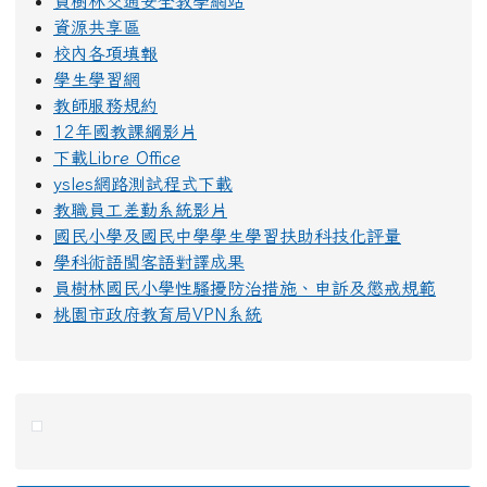
員樹林交通安全教學網站
資源共享區
校內各項填報
學生學習網
教師服務規約
12年國教課綱影片
下載Libre Office
ysles網路測試程式下載
教職員工差勤系統影片
國民小學及國民中學學生學習扶助科技化評量
學科術語閩客語對譯成果
員樹林國民小學性騷擾防治措施、申訴及懲戒規範
桃園市政府教育局VPN系統
右邊區域內容