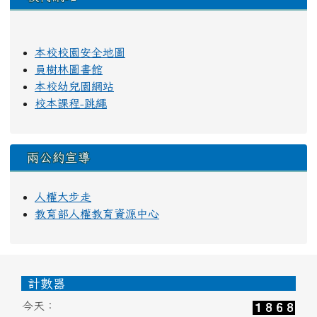
本校校園安全地圖
員樹林圖書館
本校幼兒園網站
校本課程-跳繩
兩公約宣導
人權大步走
教育部人權教育資源中心
頁尾區域內容
計數器
今天：