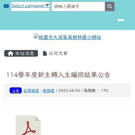
桃園市大溪區員樹林國小網站
跳至主內容區
Select Language
▼
search
頁尾區域
主內容區域
本站消息
分月文章
114學年度新生轉入生編班結果公告
公告
註冊組長
-
教務處
| 2025-08-30 | 點閱數： 170