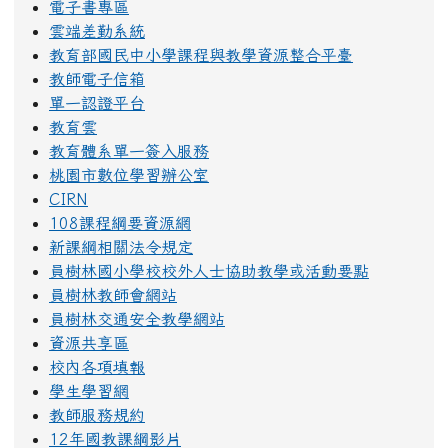
電子書專區
雲端差勤系統
教育部國民中小學課程與教學資源整合平臺
教師電子信箱
單一認證平台
教育雲
教育體系單一簽入服務
桃園市數位學習辦公室
CIRN
108課程綱要資源網
新課綱相關法令規定
員樹林國小學校校外人士協助教學或活動要點
員樹林教師會網站
員樹林交通安全教學網站
資源共享區
校內各項填報
學生學習網
教師服務規約
12年國教課綱影片