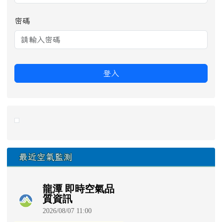
密碼
登入
link to https://eliteracy.edu.tw/Shorts/xiaohongshu.ht
最近空氣監測