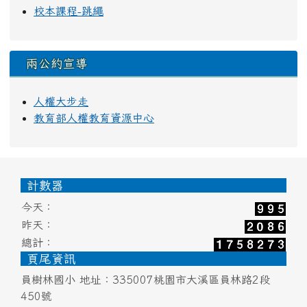
校本課程-跳繩
兩公約宣導
人權大步走
教育部人權教育資源中心
頁尾區域內容
計數器
今天：
昨天：
總計：
頁尾資訊
員樹林國小 地址：335007桃園市大溪區員林路2段
450號