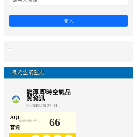
登入
link to https://eliteracy.edu.tw/Shorts/xiaohongshu.ht
最近空氣監測