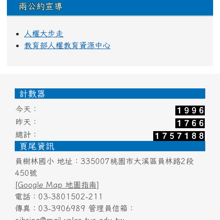
兩公約宣導
人權大步走
教育部人權教育資源中心
頁尾區域內容
計數器
今天：
昨天：
總計：
頁尾資訊
員樹林國小 地址：335007桃園市大溪區員林路2段
450號
[Google Map 地圖指南]
電話：03-3801502-211
傳真：03-3906989 管理員信箱：