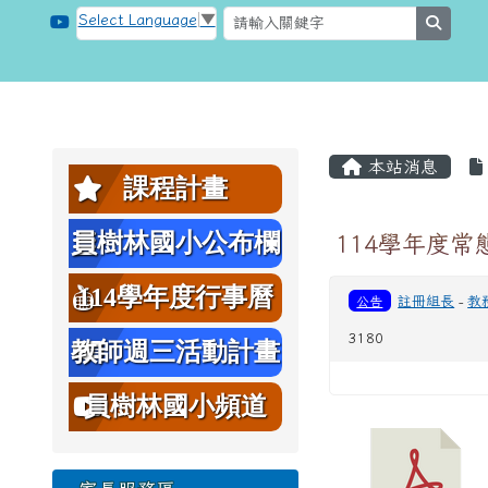
跳至主內容區
桃園市大溪區員樹林國小
Select Language
▼
searc
頁尾區域
主內容區
左邊區域內容
本站消息
課程計畫
員樹林國小公布欄
114學年度
114學年度行事曆
公告
註冊組長
-
教
3180
教師週三活動計畫
表
員樹林國小頻道