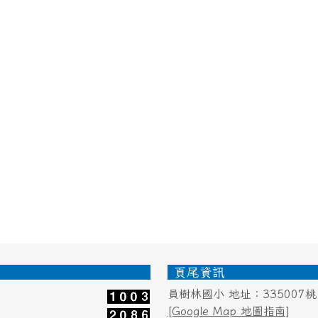
頁尾資訊
員樹林國小 地址：335007
[Google Map 地圖指南]