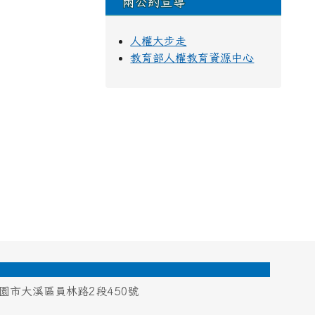
兩公約宣導
人權大步走
教育部人權教育資源中心
桃園市大溪區員林路2段450號