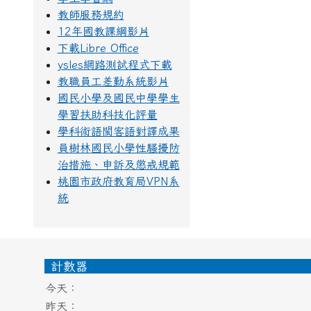
教師服務規約
12年國教課綱影片
下載Libre Office
ysles網路測試程式下載
教職員工差勤系統影片
國民小學及國民中學學生
學習扶助科技化評量
學科術語閩客語對譯成果
員樹林國民小學性騷擾防
治措施、申訴及懲戒規範
桃園市政府教育局VPN系
統
頁尾區域內容
計數器
今天：
昨天：