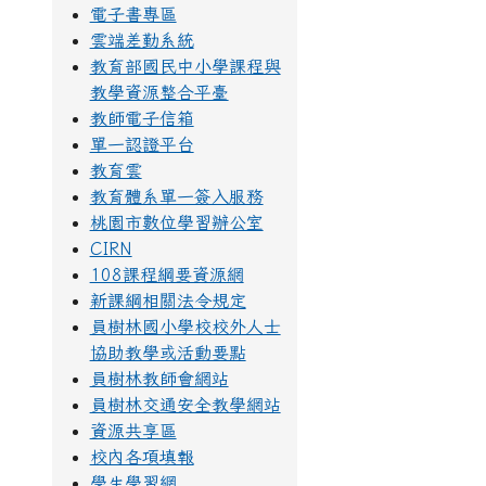
電子書專區
雲端差勤系統
教育部國民中小學課程與
教學資源整合平臺
教師電子信箱
單一認證平台
教育雲
教育體系單一簽入服務
桃園市數位學習辦公室
CIRN
108課程綱要資源網
新課綱相關法令規定
員樹林國小學校校外人士
協助教學或活動要點
員樹林教師會網站
員樹林交通安全教學網站
資源共享區
校內各項填報
學生學習網