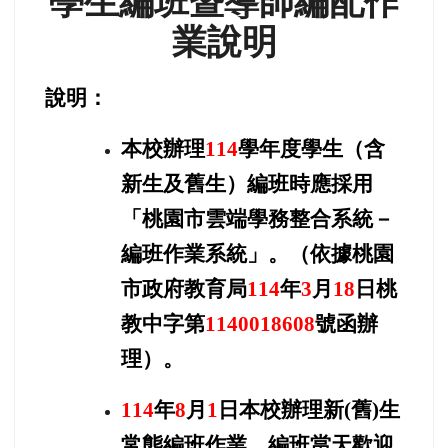
學生編班暨導師編配作
業說明
說明：
本校辦理
114
學年度學生（含
新生及舊生）編班時應採用
「桃園市雲端學務整合系統－
編班作業系統」。（依據桃園
市政府教育局
114
年
3
月
18
日桃
教中字第
1140018608
號函辦
理）。
114
年
8
月
1
日本校辦理新(舊)生
常態編班作業，編班當天歡迎