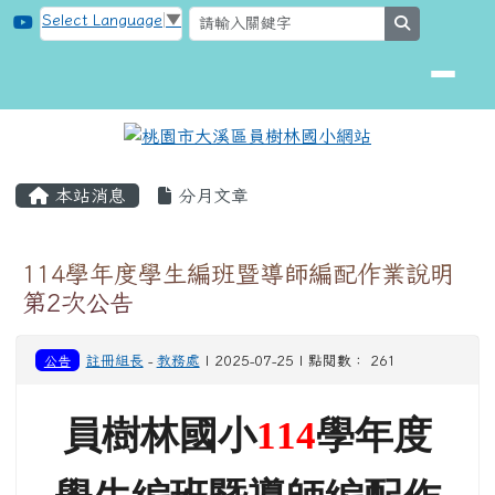
桃園市大溪區員樹林國小網站
跳至主內容區
Select Language
▼
search
頁尾區域
主內容區域
本站消息
分月文章
114學年度學生編班暨導師編配作業說明
第2次公告
公告
註冊組長
-
教務處
| 2025-07-25 | 點閱數： 261
員樹林國小
114
學年度