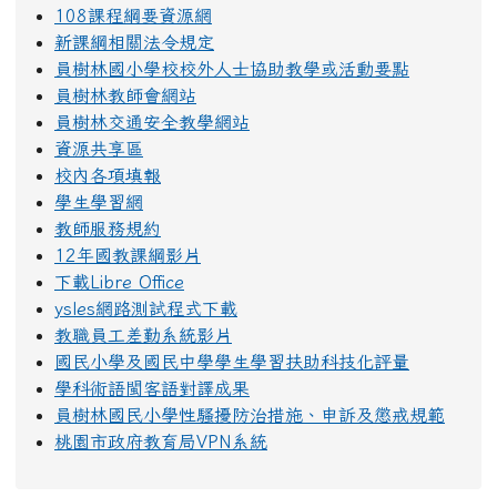
108課程綱要資源網
新課綱相關法令規定
員樹林國小學校校外人士協助教學或活動要點
員樹林教師會網站
員樹林交通安全教學網站
資源共享區
校內各項填報
學生學習網
教師服務規約
12年國教課綱影片
下載Libre Office
ysles網路測試程式下載
教職員工差勤系統影片
國民小學及國民中學學生學習扶助科技化評量
學科術語閩客語對譯成果
員樹林國民小學性騷擾防治措施、申訴及懲戒規範
桃園市政府教育局VPN系統