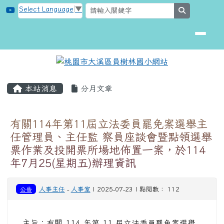
桃園市大溪區員樹林國小網站
跳至主內容區
Select Language
▼
search
頁尾區域
主內容區域
本站消息
分月文章
有關114年第11屆立法委員罷免案選舉主
任管理員、主任監 察員座談會暨點領選舉
票作業及投開票所場地佈置一案，於114
年7月25(星期五)辦理資訊
公告
人事主任
-
人事室
| 2025-07-23 | 點閱數： 112
主旨：有關 114 年第 11 屆立法委員罷免案選舉