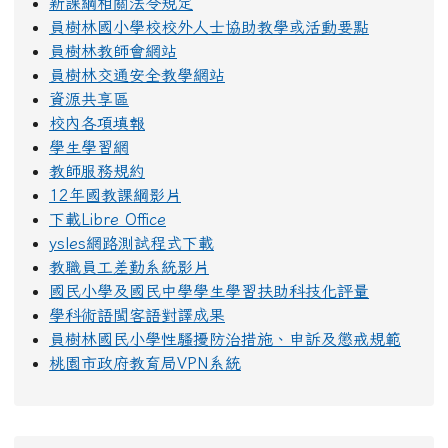
新課綱相關法令規定
員樹林國小學校校外人士協助教學或活動要點
員樹林教師會網站
員樹林交通安全教學網站
資源共享區
校內各項填報
學生學習網
教師服務規約
12年國教課綱影片
下載Libre Office
ysles網路測試程式下載
教職員工差勤系統影片
國民小學及國民中學學生學習扶助科技化評量
學科術語閩客語對譯成果
員樹林國民小學性騷擾防治措施、申訴及懲戒規範
桃園市政府教育局VPN系統