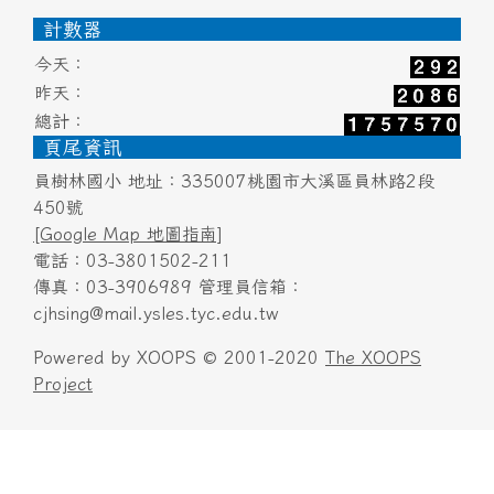
頁尾區域內容
計數器
今天：
昨天：
總計：
頁尾資訊
員樹林國小 地址：335007桃園市大溪區員林路2段
450號
[Google Map 地圖指南]
電話：03-3801502-211
傳真：03-3906989 管理員信箱：
cjhsing@mail.ysles.tyc.edu.tw
Powered by XOOPS © 2001-2020
The XOOPS
Project