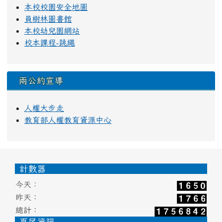
本校校園安全地圖
員樹林圖書館
本校幼兒園網站
校本課程-跳繩
兩公約宣導
人權大步走
教育部人權教育資源中心
頁尾區域內容
計數器
今天：
昨天：
總計：
頁尾資訊