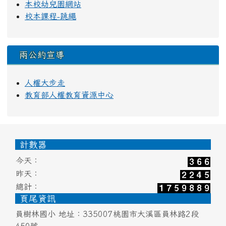
本校幼兒園網站
校本課程-跳繩
兩公約宣導
人權大步走
教育部人權教育資源中心
頁尾區域內容
計數器
今天：
昨天：
總計：
頁尾資訊
員樹林國小 地址：335007桃園市大溪區員林路2段