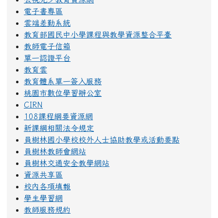
電子書專區
雲端差勤系統
教育部國民中小學課程與教學資源整合平臺
教師電子信箱
單一認證平台
教育雲
教育體系單一簽入服務
桃園市數位學習辦公室
CIRN
108課程綱要資源網
新課綱相關法令規定
員樹林國小學校校外人士協助教學或活動要點
員樹林教師會網站
員樹林交通安全教學網站
資源共享區
校內各項填報
學生學習網
教師服務規約