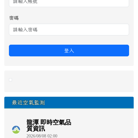
密碼
登入
link to https://eliteracy.edu.tw/Shorts/xiaohongshu.ht
最近空氣監測