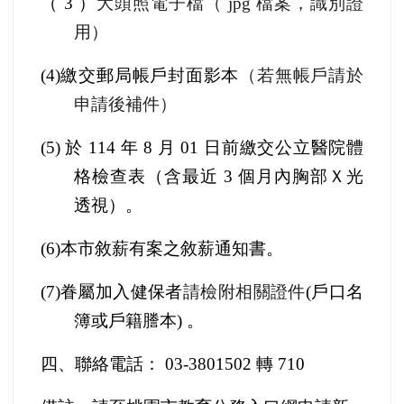
（ 3 ）
大頭照電子檔（ jpg 檔案，識別證
用）
(4)
繳交郵局帳戶封面影本
（若無帳戶請於
申請後補件）
(5)
於 114 年 8 月 01 日前繳交公立醫院體
格檢查表（含最近 3 個月內胸部Ｘ光
透視）。
(6)
本市敘薪有案之敘薪通知書。
(7)
眷屬加入健保者
請檢附相關證件
(
戶口名
簿或戶籍謄本) 。
四、聯絡電話： 03-3801502 轉 710