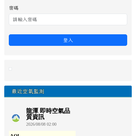
密碼
登入
link to https://eliteracy.edu.tw/Shorts/xiaohongshu.ht
最近空氣監測