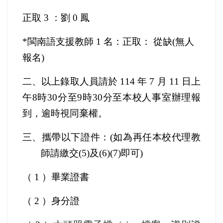
正取 3 ：劉 0 鳳
*
閩南語支援教師 1 名：正取： 從缺(無人
報名)
二、以上錄取人員請於 114 年 7 月 11 日上
午
8
時
30
分至
9
時
30
分至本校人事室辦理報
到，逾時視同棄權。
三、攜帶以下證件：(如為再任本校代理教
師請繳交(5)及(6)(7)即可)
（ 1 ）畢業證書
（ 2 ）身分證