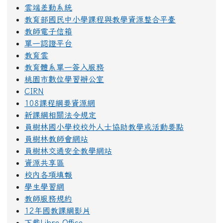
雲端差勤系統
教育部國民中小學課程與教學資源整合平臺
教師電子信箱
單一認證平台
教育雲
教育體系單一簽入服務
桃園市數位學習辦公室
CIRN
108課程綱要資源網
新課綱相關法令規定
員樹林國小學校校外人士協助教學或活動要點
員樹林教師會網站
員樹林交通安全教學網站
資源共享區
校內各項填報
學生學習網
教師服務規約
12年國教課綱影片
下載Libre Office