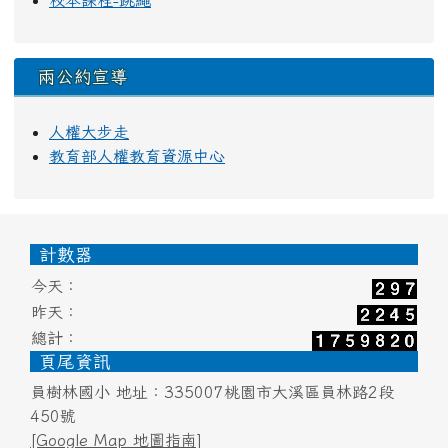
校本課程-跳繩
兩公約宣導
人權大步走
教育部人權教育資源中心
頁尾區域內容
計數器
今天：
昨天：
總計：
頁尾資訊
員樹林國小 地址：335007桃園市大溪區員林路2段
450號
[Google Map 地圖指南]