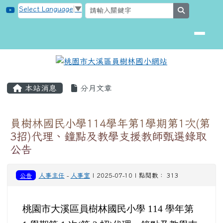
桃園市大溪區員樹林國小網站
跳至主內容區
Select Language
▼
search
頁尾區域
主內容區域
本站消息
分月文章
員樹林國民小學114學年第1學期第1次(第
3招)代理、鐘點及教學支援教師甄選錄取
公告
公告
人事主任
-
人事室
| 2025-07-10 | 點閱數： 313
桃園市大溪區員樹林國民小學 114 學年第