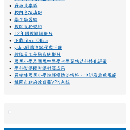
資源共享區
校內各項填報
學生學習網
教師服務規約
12年國教課綱影片
下載Libre Office
ysles網路測試程式下載
教職員工差勤系統影片
國民小學及國民中學學生學習扶助科技化評量
學科術語閩客語對譯成果
員樹林國民小學性騷擾防治措施、申訴及懲戒規範
桃園市政府教育局VPN系統
右邊區域內容