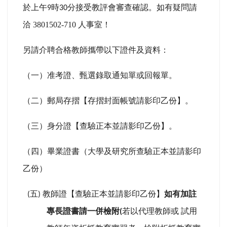
於上午
時
分接受教評會審查確認。如有疑問請
9
30
洽 3801502-710 人事室！
另請介聘合格教師攜帶以下證件及資料：
（一）准考證、甄選錄取通知單或回報單。
（二）郵局存摺【存摺封面帳號請影印乙份】。
（三）身分證【查驗正本並請影印乙份】。
（四）畢業證書（大學及研究所查驗正本並請影印
乙份）
五
教師證【查驗正本並請影印乙份】
如有加註
(
)
專長證書請一併檢附
若以代理教師或
試用
(