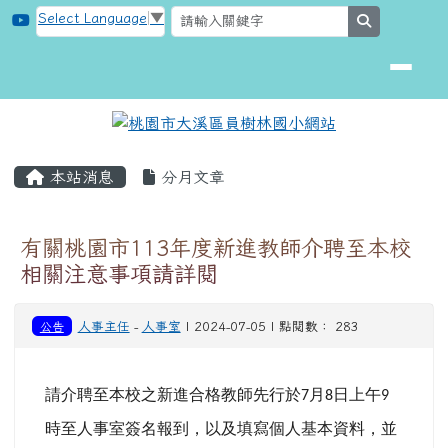
桃園市大溪區員樹林國小網站
跳至主內容區
Select Language
▼
search
頁尾區域
主內容區域
本站消息
分月文章
有關桃園市113年度新進教師介聘至本校
相關注意事項請詳閱
公告
人事主任
-
人事室
| 2024-07-05 | 點閱數： 283
請介聘至本校之新進合格教師先行於
月
日上午
7
8
9
時至人事室簽名報到，以及填寫個人基本資料，並