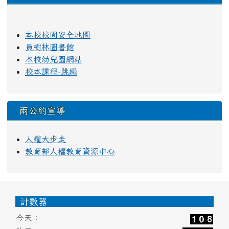
本校校園安全地圖
員樹林圖書館
本校幼兒園網站
校本課程-跳繩
兩公約宣導
人權大步走
教育部人權教育資源中心
頁尾區域內容
計數器
今天：