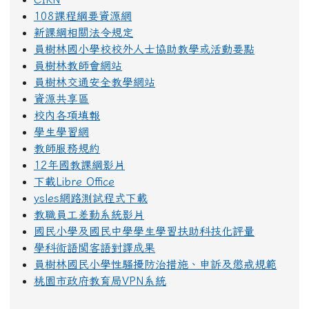
108課程綱要資源網
新課綱相關法令規定
員樹林國小學校校外人士協助教學或活動要點
員樹林教師會網站
員樹林交通安全教學網站
資源共享區
校內各項填報
學生學習網
教師服務規約
12年國教課綱影片
下載Libre Office
ysles網路測試程式下載
教職員工差勤系統影片
國民小學及國民中學學生學習扶助科技化評量
學科術語閩客語對譯成果
員樹林國民小學性騷擾防治措施、申訴及懲戒規範
桃園市政府教育局VPN系統