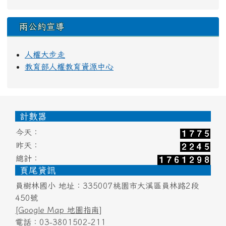
兩公約宣導
人權大步走
教育部人權教育資源中心
頁尾區域內容
計數器
今天：
昨天：
總計：
頁尾資訊
員樹林國小 地址：335007桃園市大溪區員林路2段
450號
[Google Map 地圖指南]
電話：03-3801502-211