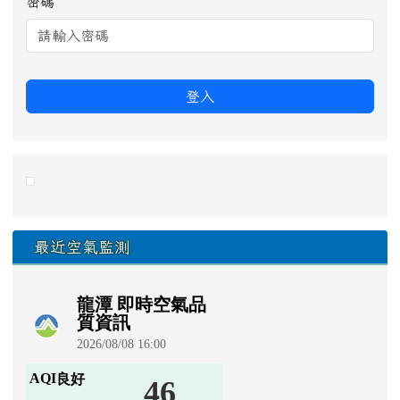
密碼
登入
link to https://eliteracy.edu.tw/Shorts/xiaohongshu.ht
最近空氣監測