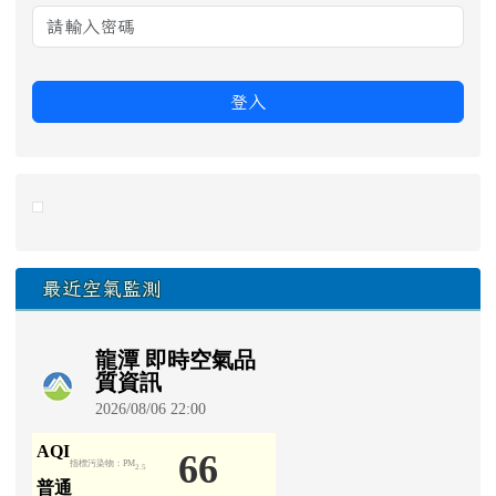
登入
link to https://eliteracy.edu.tw/Shorts/xiaohongshu.ht
最近空氣監測