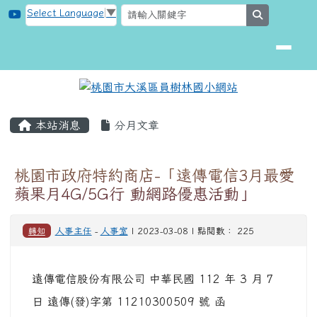
桃園市大溪區員樹林國小網站
跳至主內容區
Select Language
▼
search
頁尾區域
主內容區域
本站消息
分月文章
桃園市政府特約商店-「遠傳電信3月最愛
蘋果月4G/5G行 動網路優惠活動」
轉知
人事主任
-
人事室
| 2023-03-08 | 點閱數： 225
遠傳電信股份有限公司 中華民國 112 年 3 月 7
日 遠傳(發)字第 11210300509 號 函