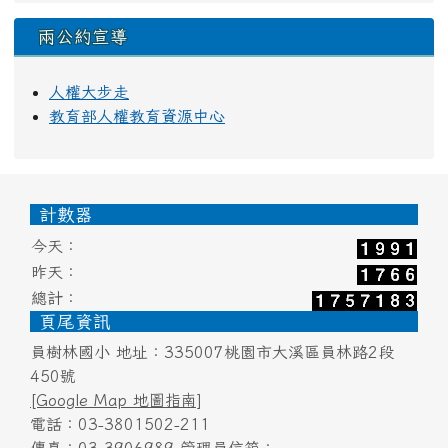
兩公約宣導
人權大步走
教育部人權教育資源中心
頁尾區域內容
計數器
今天：
昨天：
總計：
頁尾資訊
員樹林國小 地址：335007桃園市大溪區員林路2段
450號
[Google Map 地圖指南]
電話：03-3801502-211