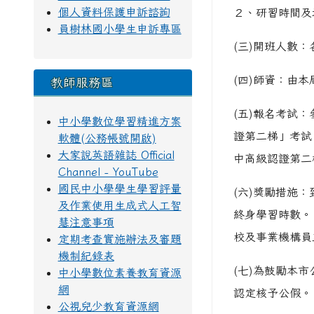
個人資料保護申訴諮詢
２、研習時間及
員樹林國小學生申訴專區
(三)開班人數：
(四)師資：由
教師服務區
(五)報名考試：
中小學數位學習精進方案
證第二梯」考試；
軟體(公務帳號開啟)
大家說英語雜誌 Official
中高級認證第二
Channel - YouTube
國民中小學學生學習評量
(六)獎勵措施
及作業使用生成式人工智
終身學習時數。
慧注意事項
校及事業機構員
定期考查實施辦法及審題
機制紀錄表
(七)為鼓勵本
中小學數位素養教育資源
網
認定核予公假。
公視兒少教育資源網