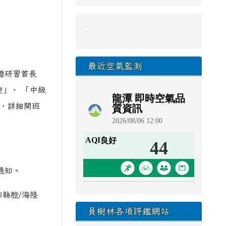
link to https://eliteracy.edu.tw/Sho
最近空氣監測
證研習首長
腔」、 「中級
」，詳細開班
行通知。
四縣腔/海陸
員樹林各項評鑑網站