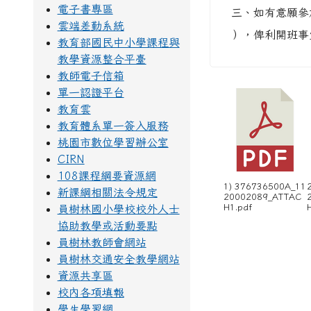
電子書專區
三、如有意願參加
雲端差勤系統
），俾利開班事
教育部國民中小學課程與
教學資源整合平臺
教師電子信箱
單一認證平台
教育雲
教育體系單一簽入服務
桃園市數位學習辦公室
CIRN
108課程綱要資源網
1) 376736500A_11
新課綱相關法令規定
20002089_ATTAC
H1.pdf
員樹林國小學校校外人士
協助教學或活動要點
員樹林教師會網站
員樹林交通安全教學網站
資源共享區
校內各項填報
學生學習網