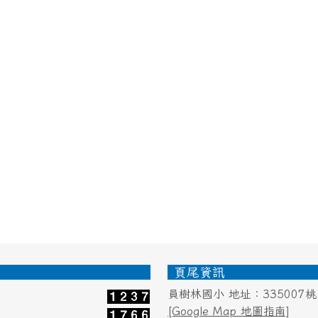
頁尾資訊
員樹林國小 地址：335007
[Google Map 地圖指南]