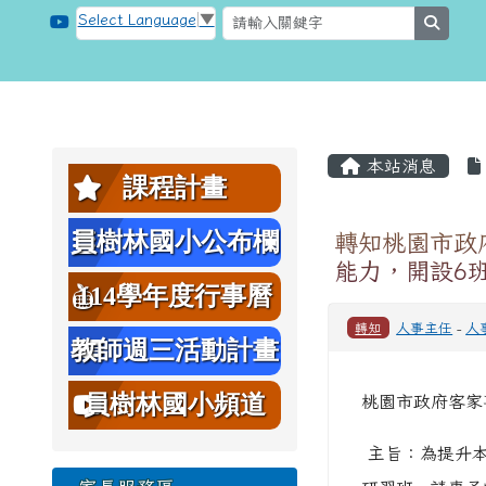
跳至主內容區
桃園市大溪區員樹林國小
Select Language
▼
searc
頁尾區域
主內容區
左邊區域內容
本站消息
課程計畫
員樹林國小公布欄
轉知桃園市政
能力，開設6
114學年度行事曆
轉知
人事主任
-
人
教師週三活動計畫
表
員樹林國小頻道
桃園市政府客家事務
主旨：為提升本