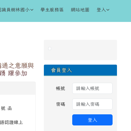
認識員樹林國小
學生服務區
網站地圖
登入
右邊區域內容
溝通之意願與
會員登入
踴 躍參加
帳號
密碼
 號 函
登入
客語認證線上