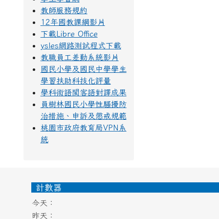
教師服務規約
12年國教課綱影片
下載Libre Office
ysles網路測試程式下載
教職員工差勤系統影片
國民小學及國民中學學生
學習扶助科技化評量
學科術語閩客語對譯成果
員樹林國民小學性騷擾防
治措施、申訴及懲戒規範
桃園市政府教育局VPN系
統
頁尾區域內容
計數器
今天：
昨天：