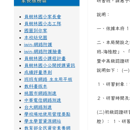
家長服務區
研習班，請惠予
說明：
員樹林國小家長會
員樹林國小志工隊
一、依據本府 1
國圖到你家
本校幼兒園
二、本局開設之
iwin-網路防護
iwin-網路防護臉書
班-海陸腔」、
員樹林國小課程計畫
暨中高級認證研
員樹林國小公開授課資訊
說明如下： (
成績評量準則
班班有網路 生生用平板
１、研習對象：
教科書版本
桃園市網路測速
２、研習時間及
中華電信網路測速
台大網路測速
(二)初級認證
學校場地使用管理要點
學生學習資源網站
腔）： １、研
教育部全民資安素養網