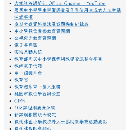
大家說英語雜誌 Official Channel - YouTube
國民中小學學生學習評量及作業使用生成式人工智慧
注意事項
定期考查實施辦法及審題機制紀錄表
中小學數位素養教育資源網
公視兒少教育資源網
電子書專區
雲端差勤系統
教育部國民中小學課程與教學資源整合平臺
教師電子信箱
單一認證平台
教育雲
教育體系單一簽入服務
桃園市數位學習辦公室
CIRN
108課程綱要資源網
新課綱相關法令規定
員樹林國小學校校外人士協助教學或活動要點
員樹林教師會網站