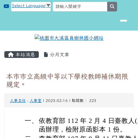
桃園市大溪區員樹林國小網站
跳至主內容區
Select Language
▼
search
頁尾區域
主內容區域
本站消息
分月文章
本市市立高級中等以下學校教師補休期限
規定。
人事主任
-
人事室
| 2023-02-16 | 點閱數： 223
一、
依教育部 112 年 2 月 4 日臺教人(三
函辦理，檢附原函影本 1 份。