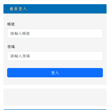
會員登入
帳號
密碼
登入
link to https://eliteracy.edu.tw/Shorts/xiaohongshu.ht