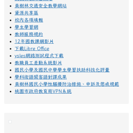
員樹林交通安全教學網站
資源共享區
校內各項填報
學生學習網
教師服務規約
12年國教課綱影片
下載Libre Office
ysles網路測試程式下載
教職員工差勤系統影片
國民小學及國民中學學生學習扶助科技化評量
學科術語閩客語對譯成果
員樹林國民小學性騷擾防治措施、申訴及懲戒規範
桃園市政府教育局VPN系統
右邊區域內容