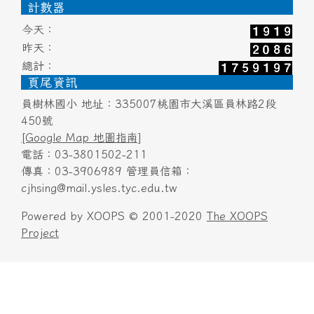
頁尾區域內容
計數器
今天：
昨天：
總計：
頁尾資訊
員樹林國小 地址：335007桃園市大溪區員林路2段
450號
[Google Map 地圖指南]
電話：03-3801502-211
傳真：03-3906989 管理員信箱：
cjhsing@mail.ysles.tyc.edu.tw
Powered by XOOPS © 2001-2020
The XOOPS
Project