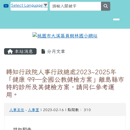
桃園市大溪區員樹林國小網站
跳至主內容區
Select Language
▼
search
頁尾區域
主內容區域
本站消息
分月文章
轉知行政院人事行政總處2023~2025年
「健康 99—全國公教健檢方案」離島縣市
特約診所及其健檢方案，請同仁參考運
用。
人事主任
-
人事室
| 2023-02-16 | 點閱數： 310
詳如附件