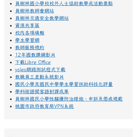
員樹林國小學校校外人士協助教學或活動要點
員樹林教師會網站
員樹林交通安全教學網站
資源共享區
校內各項填報
學生學習網
教師服務規約
12年國教課綱影片
下載Libre Office
ysles網路測試程式下載
教職員工差勤系統影片
國民小學及國民中學學生學習扶助科技化評量
學科術語閩客語對譯成果
員樹林國民小學性騷擾防治措施、申訴及懲戒規範
桃園市政府教育局VPN系統
右邊區域內容