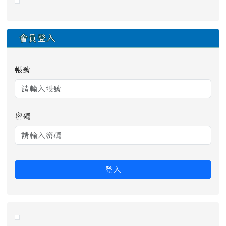
會員登入
帳號
密碼
登入
link to https://eliteracy.edu.tw/Shorts/xiaohongshu.ht