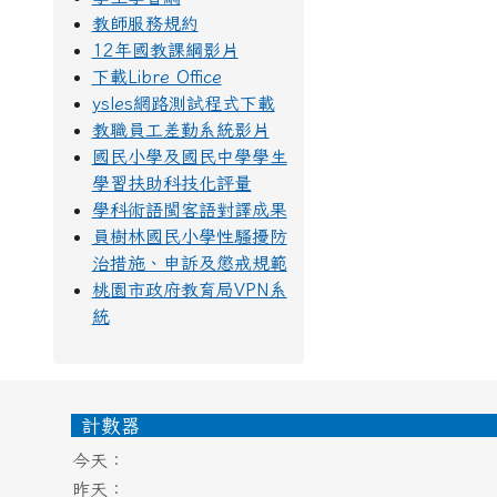
教師服務規約
12年國教課綱影片
下載Libre Office
ysles網路測試程式下載
教職員工差勤系統影片
國民小學及國民中學學生
學習扶助科技化評量
學科術語閩客語對譯成果
員樹林國民小學性騷擾防
治措施、申訴及懲戒規範
桃園市政府教育局VPN系
統
頁尾區域內容
計數器
今天：
昨天：