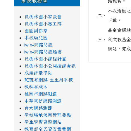
家長服務區
路報名。
本次活動之
二、
員樹林國小家長會
下載。
員樹林國小志工隊
基金會網站： h
國圖到你家
本校幼兒園
三、
利文教基金
iwin-網路防護
網站，完成
iwin-網路防護臉書
員樹林國小課程計畫
員樹林國小公開授課資訊
成績評量準則
班班有網路 生生用平板
教科書版本
桃園市網路測速
中華電信網路測速
台大網路測速
學校場地使用管理要點
學生學習資源網站
教育部全民資安素養網