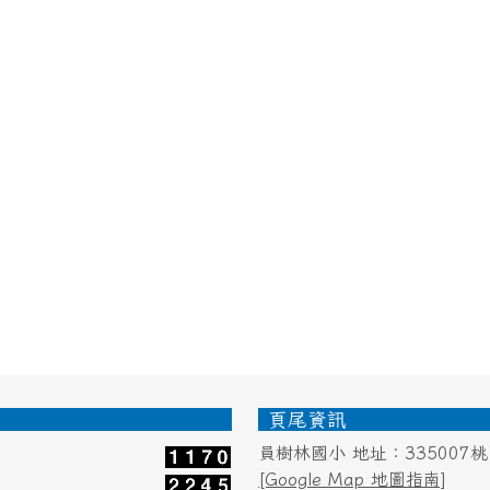
頁尾資訊
員樹林國小 地址：335007
[Google Map 地圖指南]