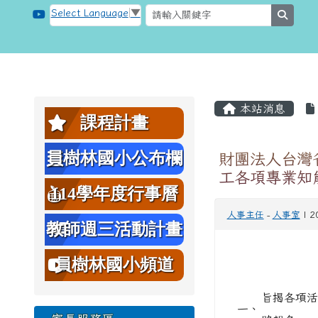
跳至主內容區
桃園市大溪區員樹林國小
Select Language
▼
searc
頁尾區域
主內容區
左邊區域內容
本站消息
課程計畫
員樹林國小公布欄
財團法人台灣
工各項專業知
114學年度行事曆
人事主任
-
人事室
| 2
教師週三活動計畫
表
員樹林國小頻道
旨揭各項活動
一、