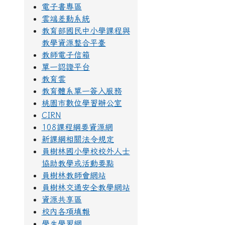
電子書專區
雲端差勤系統
教育部國民中小學課程與
教學資源整合平臺
教師電子信箱
單一認證平台
教育雲
教育體系單一簽入服務
桃園市數位學習辦公室
CIRN
108課程綱要資源網
新課綱相關法令規定
員樹林國小學校校外人士
協助教學或活動要點
員樹林教師會網站
員樹林交通安全教學網站
資源共享區
校內各項填報
學生學習網