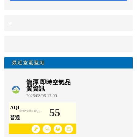
link to https://eliteracy.edu.tw/Shorts/xiaohongshu.ht
最近空氣監測