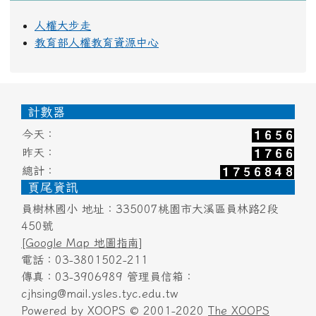
人權大步走
教育部人權教育資源中心
頁尾區域內容
計數器
今天：
昨天：
總計：
頁尾資訊
員樹林國小 地址：335007桃園市大溪區員林路2段
450號
[Google Map 地圖指南]
電話：03-3801502-211
傳真：03-3906989 管理員信箱：
cjhsing@mail.ysles.tyc.edu.tw
Powered by XOOPS © 2001-2020
The XOOPS