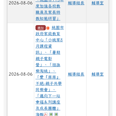
2026-08-06
輔導組長
輔導室
度加強各校教
職員及家長特
教知能研習」
桃園市
轉知
政府家庭教育
中心「小桃家8
月課程資
訊」、「暑期
親子電影
營」、「祖孫
樂淘桃」、
2026-08-06
輔導組長
輔導室
「愛『原原』
不絕-親子共學
同樂會」、
「邁向下一站
幸福系列講座
及成長團體」
於彈跳視窗觀看：小桃家8月課程資訊.
於彈跳視窗觀看：祖孫樂淘桃.jpg
於彈跳視窗觀看：暑期親子電影營
海報