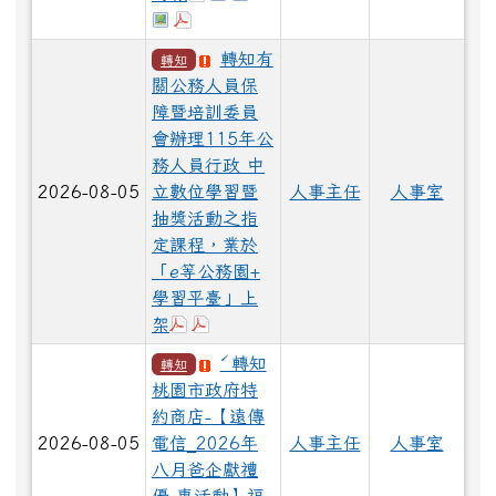
於彈跳視窗觀看：愛『原原』不絕-親子共學
於彈跳視窗觀看：邁向下一站幸福系列講
轉知有
轉知
關公務人員保
障暨培訓委員
會辦理115年公
務人員行政 中
2026-08-05
立數位學習暨
人事主任
人事室
抽獎活動之指
定課程，業於
「e等公務園+
學習平臺」上
於彈跳視窗觀看：376736800A_115021
於彈跳視窗觀看：376736800A_11502
架
ˊ轉知
轉知
桃園市政府特
約商店-【遠傳
2026-08-05
電信_2026年
人事主任
人事室
八月爸企獻禮
優 惠活動】福