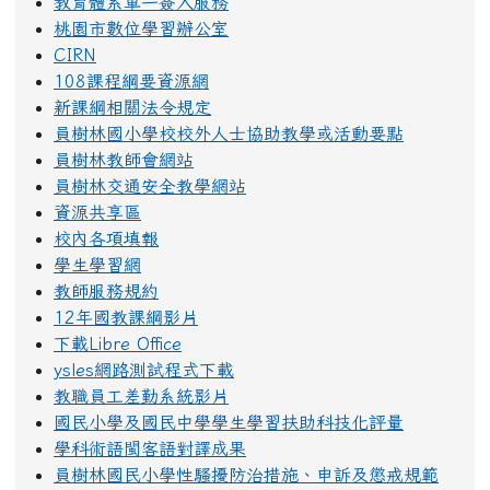
教育體系單一簽入服務
桃園市數位學習辦公室
CIRN
108課程綱要資源網
新課綱相關法令規定
員樹林國小學校校外人士協助教學或活動要點
員樹林教師會網站
員樹林交通安全教學網站
資源共享區
校內各項填報
學生學習網
教師服務規約
12年國教課綱影片
下載Libre Office
ysles網路測試程式下載
教職員工差勤系統影片
國民小學及國民中學學生學習扶助科技化評量
學科術語閩客語對譯成果
員樹林國民小學性騷擾防治措施、申訴及懲戒規範