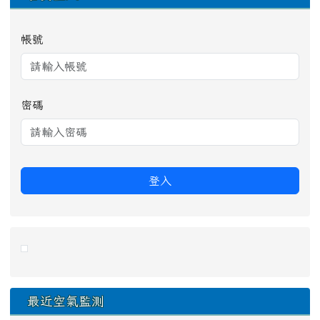
帳號
密碼
登入
link to https://eliteracy.edu.tw/Shorts/xiaohongshu.ht
最近空氣監測