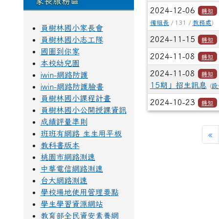
家長服務區
2024-12-06
轉知
備組長
/ 131 /
教務處
)
員樹林國小家長會
2024-11-15
員樹林國小志工隊
轉知
國圖到你家
2024-11-08
轉知
本校幼兒園
2024-11-08
iwin-網路防護
轉知
15期」招生訊息
iwin-網路防護臉書
(
設
員樹林國小課程計畫
2024-10-23
轉知
員樹林國小公開授課資訊
成績評量準則
班班有網路 生生用平板
«
教科書版本
桃園市網路測速
中華電信網路測速
台大網路測速
學校場地使用管理要點
學生學習資源網站
教育部全民資安素養網