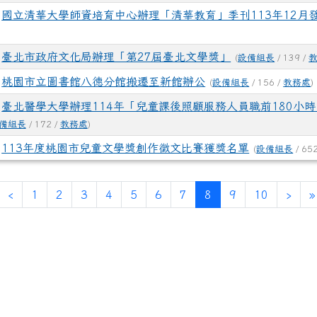
國立清華大學師資培育中心辦理「清華教育」季刊113年12月發
臺北市政府文化局辦理「第27屆臺北文學獎」
(
設備組長
/ 139 /
桃園市立圖書館八德分館搬遷至新館辦公
(
設備組長
/ 156 /
教務處
)
臺北醫學大學辦理114年「兒童課後照顧服務人員職前180小時
備組長
/ 172 /
教務處
)
113年度桃園市兒童文學獎創作徵文比賽獲獎名單
(
設備組長
/ 65
第一頁
上一頁
(目前頁次)
下一
‹
1
2
3
4
5
6
7
8
9
10
›
»