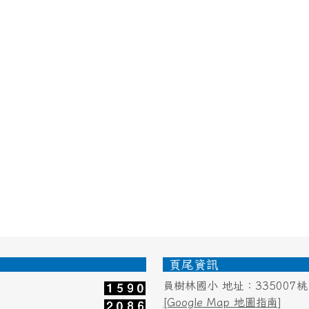
頁尾資訊
員樹林國小 地址：335007
[Google Map 地圖指南]