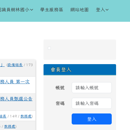
認識員樹林國小
學生服務區
網站地圖
登入
右邊區域內容
畫」
(
設備組長
/ 173
會員登入
務人員 第一次
帳號
服務人員甄選公告
密碼
組長
/ 149 /
教務處
)
登入
5 /
教務處
)