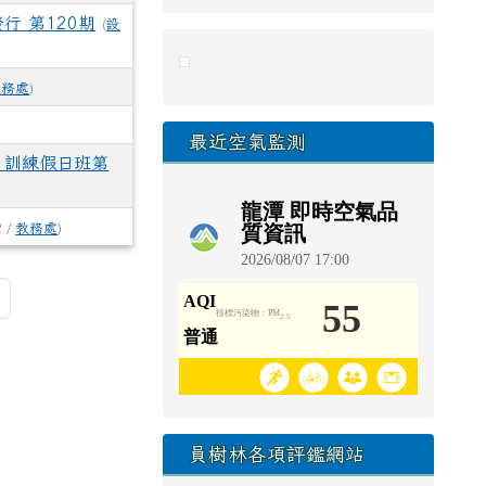
行 第120期
(
設
link to https://eliteracy.edu.tw/Sho
教務處
)
最近空氣監測
 訓練假日班第
2 /
教務處
)
頁
最後頁
員樹林各項評鑑網站