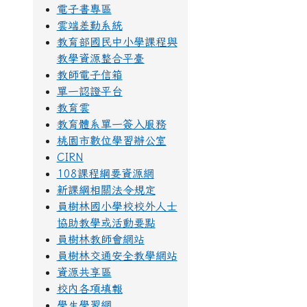
電子書專區
雲端差勤系統
教育部國民中小學課程與
教學資源整合平臺
教師電子信箱
單一認證平台
教育雲
教育體系單一簽入服務
桃園市數位學習辦公室
CIRN
108課程綱要資源網
新課綱相關法令規定
員樹林國小學校校外人士
協助教學或活動要點
員樹林教師會網站
員樹林交通安全教學網站
資源共享區
校內各項填報
學生學習網