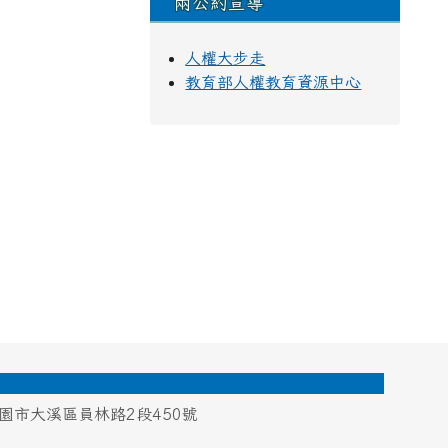
兩公約宣導
人權大步走
教育部人權教育資源中心
桃園市大溪區員林路2段450號