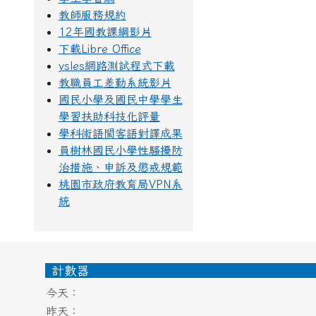
教師服務規約
12年國教課綱影片
下載Libre Office
ysles網路測試程式下載
教職員工差勤系統影片
國民小學及國民中學學生
學習扶助科技化評量
學科術語閩客語對譯成果
員樹林國民小學性騷擾防
治措施、申訴及懲戒規範
桃園市政府教育局VPN系
統
頁尾區域內容
計數器
今天：
昨天：