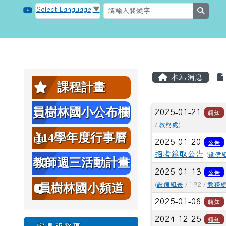
跳至主內容區
桃園市大溪區員樹林國小
Select Language
▼
searc
頁尾區域
主內容區
左邊區域內容
本站消息
課程計畫
文章列表
員樹林國小公布欄
2025-01-21
轉知
/
教務處
)
114學年度行事曆
2025-01-20
公告
招考錄取公告
(
設備
教師週三活動計畫
2025-01-13
公告
表
(
設備組長
/ 192 /
教務
員樹林國小頻道
2025-01-08
轉知
2024-12-25
轉知