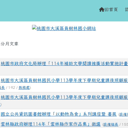
網站
h
回首頁
域
分月文章
桃園市政府文化局辦理「114年補助文學閱讀推廣活動實施計
桃園市大溪區員樹林國民小學113學年度下學期兒童課後照顧服
組長
/ 192 /
教務處
)
桃園市大溪區員樹林國民小學113學年度下學期兒童課後照顧
處
)
國立公共資訊圖書館辦理「以動物為食」系列講座暨 書展
(
設備
雲林縣政府辦理114年「雲林縣作家作品集」徵選
(
設備組長
/ 15