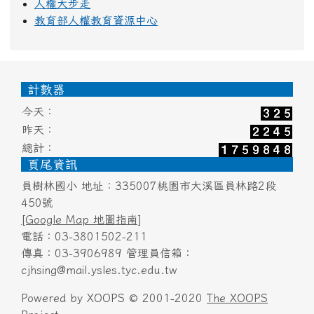
人權大步走
教育部人權教育資源中心
頁尾區域內容
計數器
今天：
昨天：
總計：
頁尾資訊
員樹林國小 地址：335007桃園市大溪區員林路2段
450號
[Google Map 地圖指南]
電話：03-3801502-211
傳真：03-3906989 管理員信箱：
cjhsing@mail.ysles.tyc.edu.tw
Powered by XOOPS © 2001-2020
The XOOPS