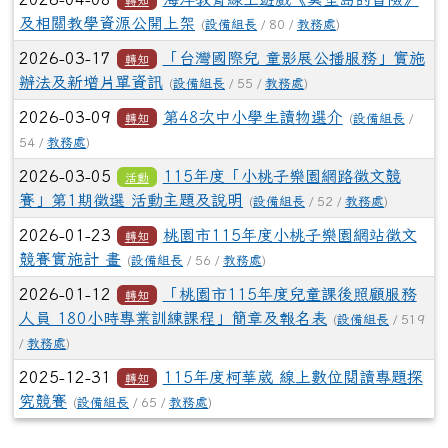
轉知
及相關教學資源公開上架
(
設備組長
/ 80 /
教務處
)
2026-03-17
「台灣國際兒 童影展公播服務」實施
轉知
辦法及新增片單資訊
(
設備組長
/ 55 /
教務處
)
2026-03-09
第48次中小學生讀物選介
轉知
(
設備組長
/
54 /
教務處
)
2026-03-05
115年度「小桃子樂園網路徵文競
活動
賽」第1期徵選 活動主題及說明
(
設備組長
/ 52 /
教務處
)
2026-01-23
桃園市115年度小桃子樂園網站徵文
轉知
競賽實施計 畫
(
設備組長
/ 56 /
教務處
)
2026-01-12
「桃園市115年度兒童課後照顧服務
轉知
人員 180小時專業訓練課程」簡章及報名表
(
設備組長
/ 519
/
教務處
)
2025-12-31
115年度柯華葳 線上數位閱讀專題探
轉知
究競賽
(
設備組長
/ 65 /
教務處
)