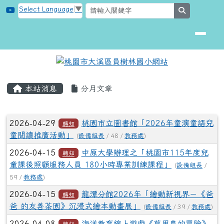
桃園市大溪區員樹林國小網站
跳至主內容區
Select Language
▼
search
頁尾區域
主內容區域
本站消息
分月文章
文章列表
2026-04-29
桃園市立圖書館「2026年童演童語兒
轉知
童閱讀推廣活動」
(
設備組長
/ 48 /
教務處
)
2026-04-15
中原大學辦理之「桃園市115年度兒
轉知
童課後照顧服務人員 180小時專業訓練課程」
(
設備組長
/
59 /
教務處
)
2026-04-15
龍潭分館2026年「繪動新視界－《爸
轉知
爸 的友善茶園》沉浸式繪本動畫展」
(
設備組長
/ 39 /
教務處
)
2026-04-08
海洋教育線上遊戲《莫里島的冒險》