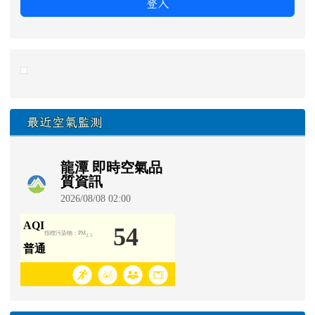
登入
link to https://eliteracy.edu.tw/Shorts/xiaohongshu.ht
最近空氣監測