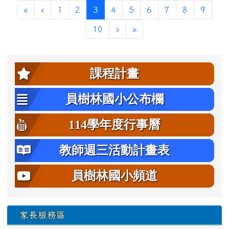
第一頁
上一頁
(目前頁次)
«
‹
1
2
3
4
5
6
7
8
9
下一頁
最後頁
10
›
»
左邊區域內容
課程計畫
員樹林國小公布欄
114學年度行事曆
教師週三活動計畫表
員樹林國小頻道
家長服務區