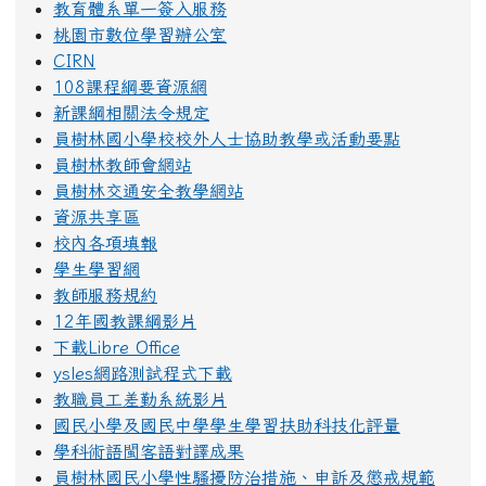
教育體系單一簽入服務
桃園市數位學習辦公室
CIRN
108課程綱要資源網
新課綱相關法令規定
員樹林國小學校校外人士協助教學或活動要點
員樹林教師會網站
員樹林交通安全教學網站
資源共享區
校內各項填報
學生學習網
教師服務規約
12年國教課綱影片
下載Libre Office
ysles網路測試程式下載
教職員工差勤系統影片
國民小學及國民中學學生學習扶助科技化評量
學科術語閩客語對譯成果
員樹林國民小學性騷擾防治措施、申訴及懲戒規範