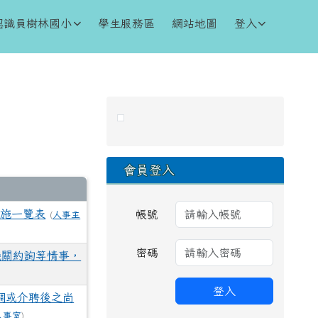
認識員樹林國小
學生服務區
網站地圖
登入
右邊區域內容
會員登入
措施一覽表
帳號
(
人事主
密碼
機關約詢等情事，
登入
調或介聘後之尚
人事室
)