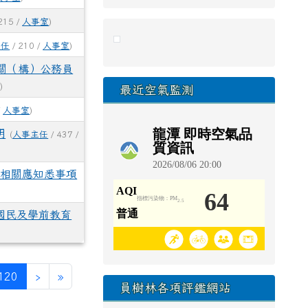
215 /
人事室
)
link to https://eliteracy.edu.tw/Sho
主任
/ 210 /
人事室
)
機關（構）公務員
)
最近空氣監測
/
人事室
)
明
(
人事主任
/ 437 /
師相關應知悉事項
國民及學前教育
(目前頁次)
下一頁
最後頁
120
›
»
員樹林各項評鑑網站