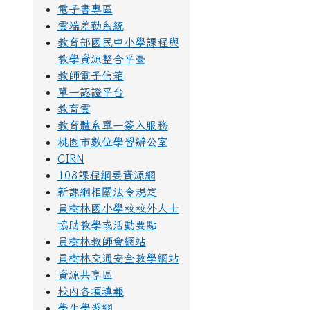
電子書專區
雲端差勤系統
教育部國民中小學課程與
教學資源整合平臺
教師電子信箱
單一認證平台
教育雲
教育體系單一簽入服務
桃園市數位學習辦公室
CIRN
108課程綱要資源網
新課綱相關法令規定
員樹林國小學校校外人士
協助教學或活動要點
員樹林教師會網站
員樹林交通安全教學網站
資源共享區
校內各項填報
學生學習網