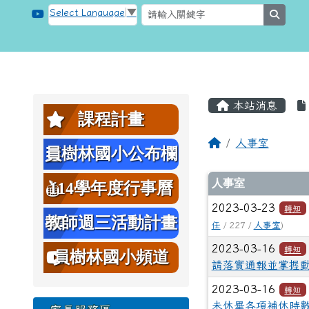
跳至主內容區
桃園市大溪區員樹林國小
Select Language
▼
searc
頁尾區域
主內容區
左邊區域內容
本站消息
課程計畫
回首頁
人事室
員樹林國小公布欄
文章列表
人事室
114學年度行事曆
2023-03-23
轉知
教師週三活動計畫
任
/ 227 /
人事室
)
2023-03-16
表
轉知
員樹林國小頻道
請落實通報並掌握
2023-03-16
轉知
未休畢各項補休時數