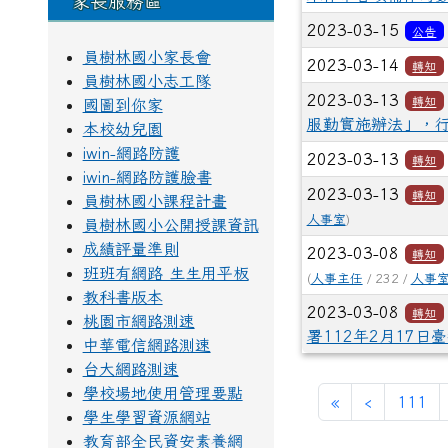
家長服務區
2023-03-15
公告
員樹林國小家長會
2023-03-14
轉知
員樹林國小志工隊
2023-03-13
轉知
國圖到你家
服勤實施辦法」，行
本校幼兒園
iwin-網路防護
2023-03-13
轉知
iwin-網路防護臉書
2023-03-13
轉知
員樹林國小課程計畫
人事室
)
員樹林國小公開授課資訊
成績評量準則
2023-03-08
轉知
班班有網路 生生用平板
(
人事主任
/ 232 /
人事
教科書版本
2023-03-08
轉知
桃園市網路測速
署112年2月17日臺
中華電信網路測速
台大網路測速
學校場地使用管理要點
第一頁
上一頁
«
‹
111
學生學習資源網站
教育部全民資安素養網