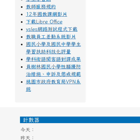
教師服務規約
12年國教課綱影片
下載Libre Office
ysles網路測試程式下載
教職員工差勤系統影片
國民小學及國民中學學生
學習扶助科技化評量
學科術語閩客語對譯成果
員樹林國民小學性騷擾防
治措施、申訴及懲戒規範
桃園市政府教育局VPN系
統
頁尾區域內容
計數器
今天：
昨天：