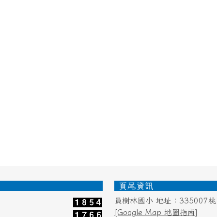
頁尾資訊
員樹林國小 地址：335007
[Google Map 地圖指南]