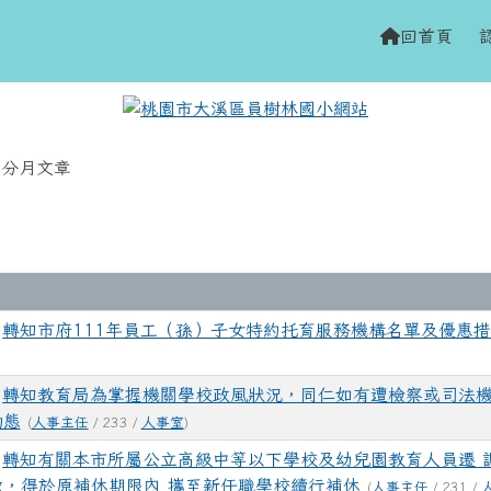
網站
h
回首頁
域
分月文章
轉知市府111年員工（孫）子女特約托育服務機構名單及優惠
轉知教育局為掌握機關學校政風狀況，同仁如有遭檢察或司法
動態
(
人事主任
/ 233 /
人事室
)
轉知有關本市所屬公立高級中等以下學校及幼兒園教育人員遷 
，得於原補休期限內 攜至新任職學校續行補休
(
人事主任
/ 231 /