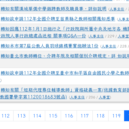
轉知有關漢城華僑中學徵聘教師及職員事，詳如說明
(
人事主任
/ 
轉知欲申請112年全國介聘至苗栗縣之教師相關應知悉事
(
人事
轉知因應112年1月1日施行之「行政院與所屬中央及地方各 
政院人事行政總處函送相 關事項Q&A一份
(
人事主任
/ 229 /
人事室
轉知本市第7屆公教人員羽球錦標賽實施辦法1份
(
人事主任
/ 228 
轉知臺北市教師轉任、介聘年限及相關個別介聘規定，詳 如說
轉知欲申請112年全國介聘至臺中市和平區自由國民小學之教
室
)
轉知有關「短期代理專任輔導教師」資格疑義一案(依據教育部
教國署學字第1120018683號函)
(
人事主任
/ 206 /
人事室
)
112
113
114
115
116
117
118
119