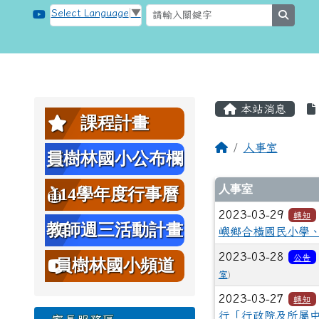
跳至主內容區
桃園市大溪區員樹林國小
Select Language
▼
searc
頁尾區域
主內容區
左邊區域內容
本站消息
課程計畫
回首頁
人事室
員樹林國小公布欄
文章列表
人事室
114學年度行事曆
2023-03-29
轉知
教師週三活動計畫
嶼鄉合橫國民小學、
2023-03-28
表
公告
員樹林國小頻道
室
)
2023-03-27
轉知
行「行政院及所屬中