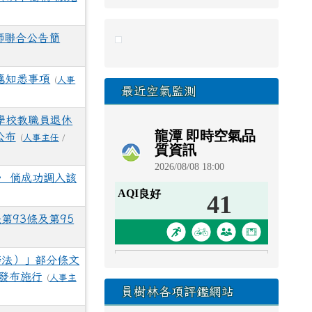
link to https://eliteracy.edu.tw/Sho
師聯合公告簡
應知悉事項
(
人事
最近空氣監測
學校教職員退休
公布
(
人事主任
/
， 倘成功調入該
93條及第95
辦法）」部分條文
正發布施行
(
人事主
員樹林各項評鑑網站