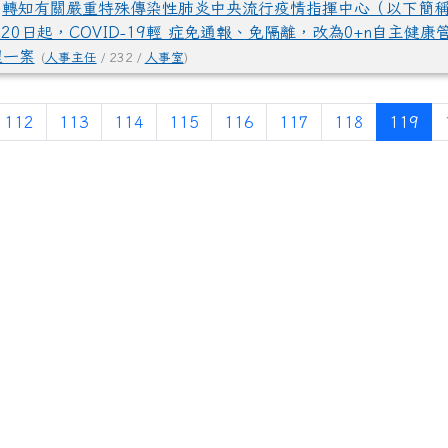
轉知有關嚴重特殊傳染性肺炎中央流行疫情指揮中心（以下簡稱
20日起，COVID-19輕 症免通報、免隔離，改為0+n自主健
理一案
(
人事主任
/ 232 /
人事室
)
(目
112
113
114
115
116
117
118
119