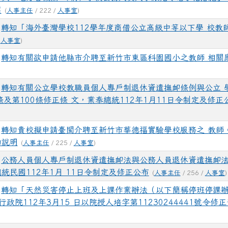
案
(
人事主任
/ 222 /
人事室
)
轉知「海外臺灣學校112學年度商借公立高級中等以下學 校教
/
人事室
)
轉知有關欲申請他縣市介聘至新竹市東區科園國小之教師 相關
轉知有關公立學校教職員個人專戶制退休資遣撫卹條例與公立 
條及第100條修正條 文，業奉總統112年1月11日令制定及修正
轉知貴校擬申請臺閩介聘至新竹市華德福實驗學校服務之 教師
如說明
(
人事主任
/ 225 /
人事室
)
公務人員個人專戶制退休資遣撫卹法與公務人員退休資遣撫卹法第
統民國112年1月 11日令制定及修正公布
(
人事主任
/ 256 /
人事室
)
轉知「天然災害停止上班及上課作業辦法（以下簡稱停班停課
政院112年3月15 日以院授人培字第11230244441號令修