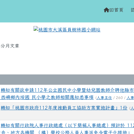
網站
h
回首頁
域
分月文章
轉知有關欲申請112年公立國民中小學暨幼兒園教師介聘他縣
西嶼鄉內垵國 民小學之教師相關應知悉事項
(
人事主任
/ 260 /
人
轉知「桃園市政府112年度推動員工協助方案實施計畫」1份
(
轉知有關行政院人事行政總處（以下簡稱人事總處）預計於 112
央、地方各機關 （構）學校公務人員人事派免令電子化措施」