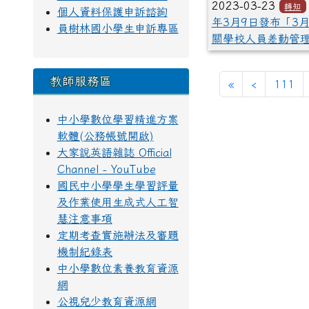
2023-03-23
轉知
個人資料保護申訴諮詢
年3月9日發布「3月
員樹林國小學生申訴專區
關學校人員差勤管
教師服務區
第一頁
上一頁
«
‹
111
中小學數位學習精進方案
軟體(公務帳號開啟)
大家說英語雜誌 Official
Channel - YouTube
國民中小學學生學習評量
及作業使用生成式人工智
慧注意事項
定期考查實施辦法及審題
機制紀錄表
中小學數位素養教育資源
網
公視兒少教育資源網