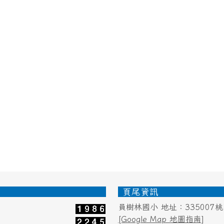
頁尾資訊
員樹林國小 地址：335007
[Google Map 地圖指南]