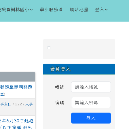
認識員樹林國小
學生服務區
網站地圖
登入
右邊區域內容
會員登入
市服務至澎湖縣西
帳號
事室
)
密碼
人事主任
/ 222 /
人事
登入
年6月30日起施
（以下簡稱 派免