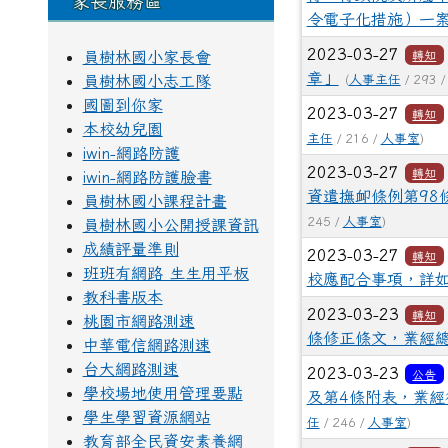
家長服務區
令電子化措施）一
2023-03-27
員樹林國小家長會
轉知
章」
員樹林國小志工隊
(
人事主任
/ 293 
國圖到你家
2023-03-27
轉知
本校幼兒園
主任
/ 216 /
人事室
)
iwin-網路防護
2023-03-27
轉知
iwin-網路防護臉書
資遣撫卹條例第98
員樹林國小課程計畫
245 /
人事室
)
員樹林國小公開授課資訊
成績評量準則
2023-03-27
轉知
班班有網路 生生用平板
校應配合事項，詳
教科書版本
2023-03-23
轉知
桃園市網路測速
條修正條文，業經總
中華電信網路測速
台大網路測速
2023-03-23
公告
學校場地使用管理要點
及第4條附表，業經行
學生學習資源網站
任
/ 246 /
人事室
)
教育部全民資安素養網