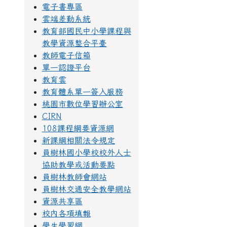
電子書專區
雲端差勤系統
教育部國民中小學課程與
教學資源整合平臺
教師電子信箱
單一認證平台
教育雲
教育體系單一簽入服務
桃園市數位學習辦公室
CIRN
108課程綱要資源網
新課綱相關法令規定
員樹林國小學校校外人士
協助教學或活動要點
員樹林教師會網站
員樹林交通安全教學網站
資源共享區
校內各項填報
學生學習網