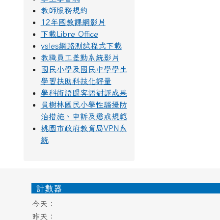
教師服務規約
12年國教課綱影片
下載Libre Office
ysles網路測試程式下載
教職員工差勤系統影片
國民小學及國民中學學生
學習扶助科技化評量
學科術語閩客語對譯成果
員樹林國民小學性騷擾防
治措施、申訴及懲戒規範
桃園市政府教育局VPN系
統
頁尾區域內容
計數器
今天：
昨天：