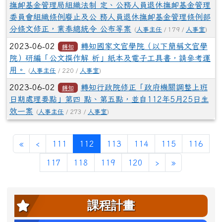
撫卹基金管理局組織法制 定、公務人員退休撫卹基金管理
委員會組織條例廢止及公 務人員退休撫卹基金管理條例部
分條文修正，業奉總統令 公布等案
(
人事主任
/ 179 /
人事室
)
2023-06-02
轉知國家文官學院（以下簡稱文官學
轉知
院）研編「公文撰作解 析」紙本及電子工具書，請參考運
用。
(
人事主任
/ 220 /
人事室
)
2023-06-02
轉知行政院修正「政府機關調整上班
轉知
日期處理要點」第四 點、第五點，並自112年5月25日生
效一案
(
人事主任
/ 273 /
人事室
)
第一頁
上一頁
(目前頁次)
«
‹
111
112
113
114
115
116
下一頁
最後頁
117
118
119
120
›
»
左邊區域內容
課程計畫