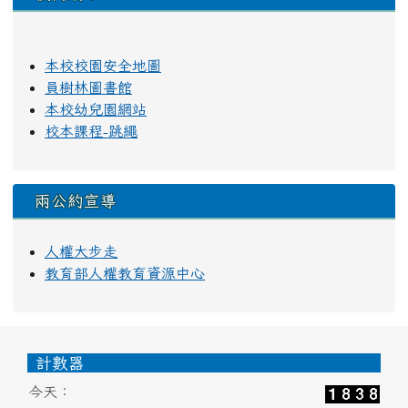
本校校園安全地圖
員樹林圖書館
本校幼兒園網站
校本課程-跳繩
兩公約宣導
人權大步走
教育部人權教育資源中心
頁尾區域內容
計數器
今天：