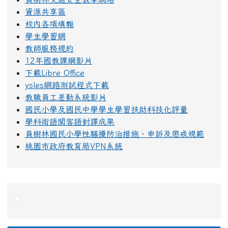
資源共享區
校內各項填報
學生學習網
教師服務規約
12年國教課綱影片
下載Libre Office
ysles網路測試程式下載
教職員工差勤系統影片
國民小學及國民中學學生學習扶助科技化評量
學科術語閩客語對譯成果
員樹林國民小學性騷擾防治措施、申訴及懲戒規範
桃園市政府教育局VPN系統
右邊區域內容