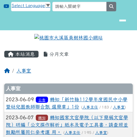
桃園市大溪區員樹林國小網站
跳至主內容區
Select Language
▼
search
頁尾區域
主內容區域
本站消息
分月文章
回首頁
人事室
文章列表
人事室
2023-06-09
轉知「新竹縣112學年度國民中小學
公告
暨幼兒園教師聯合甄 選簡章」1份
(
人事主任
/ 183 /
人事室
)
2023-06-07
轉知國家文官學院（以下簡稱文官學
轉知
院）研編「公文撰作解析」紙本及電子工具書，請查照並
鼓勵所屬同仁參考運 用。
(
人事主任
/ 195 /
人事室
)