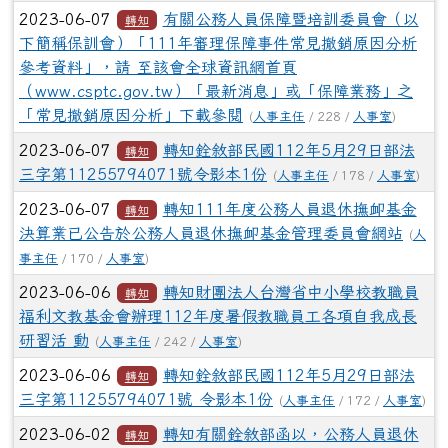
2023-06-07
有關公務人員保障暨培訓委員會（以
轉知
下簡稱保訓會）「111年審理保障事件常見撤銷原因分析
參考資料」，請 至該會全球資訊網首頁
（www.csptc.gov.tw）「最新消息」或「保障業務」之
「常見撤銷原因分析」下載參閱
(
人事主任
/ 228 /
人事室
)
2023-06-07
轉知銓敘部民國112年5月29日部法
轉知
三字第11255794071號令影本1份
(
人事主任
/ 178 /
人事室
)
2023-06-07
轉知111年度公務人員退休撫卹基金
轉知
決算業已公告於公務人員退休撫卹基金管理委員會網站
(
人
事主任
/ 170 /
人事室
)
2023-06-06
轉知財團法人台灣省中小學校教職員
轉知
福利文教基金會辦理112年度暑假教職員工各項自我成長
研習活 動
(
人事主任
/ 242 /
人事室
)
2023-06-06
轉知銓敘部民國112年5月29日部法
轉知
三字第11255794071號 令影本1份
(
人事主任
/ 172 /
人事室
)
2023-06-02
轉知有關銓敘部函以，公務人員退休
轉知